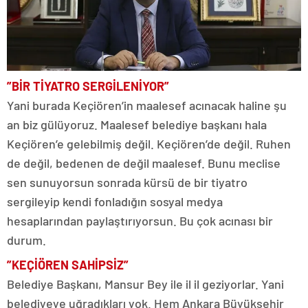
”BİR TİYATRO SERGİLENİYOR”
Yani burada Keçiören’in maalesef acınacak haline şu
an biz gülüyoruz. Maalesef belediye başkanı hala
Keçiören’e gelebilmiş değil. Keçiören’de değil. Ruhen
de değil, bedenen de değil maalesef. Bunu meclise
sen sunuyorsun sonrada kürsü de bir tiyatro
sergileyip kendi fonladığın sosyal medya
hesaplarından paylaştırıyorsun. Bu çok acınası bir
durum.
”KEÇİÖREN SAHİPSİZ”
Belediye Başkanı, Mansur Bey ile il il geziyorlar. Yani
belediyeye uğradıkları yok. Hem Ankara Büyükşehir