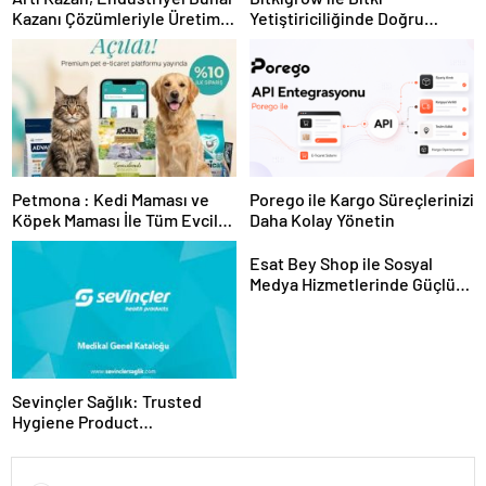
Kazanı Çözümleriyle Üretim
Yetiştiriciliğinde Doğru
Tesislerine Verimli Sistemler
Ekipman ve Ürün Seçimi
Sunuyor
Petmona : Kedi Maması ve
Porego ile Kargo Süreçlerinizi
Köpek Maması İle Tüm Evcil
Daha Kolay Yönetin
Hayvan Ürünleri
Esat Bey Shop ile Sosyal
Medya Hizmetlerinde Güçlü
Panel Deneyimi
Sevinçler Sağlık: Trusted
Hygiene Product
Manufacturer in Turkey