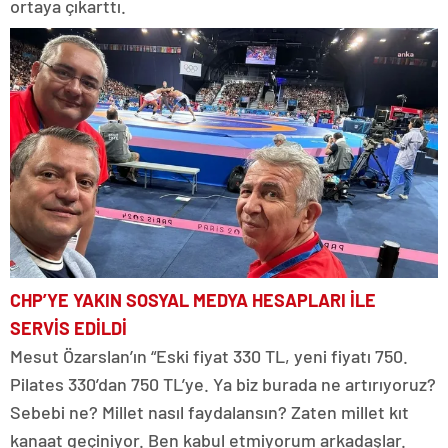
ortaya çıkarttı.
CHP’YE YAKIN SOSYAL MEDYA HESAPLARI İLE
SERVİS EDİLDİ
Mesut Özarslan’ın “Eski fiyat 330 TL, yeni fiyatı 750.
Pilates 330’dan 750 TL’ye. Ya biz burada ne artırıyoruz?
Sebebi ne? Millet nasıl faydalansın? Zaten millet kıt
kanaat geçiniyor. Ben kabul etmiyorum arkadaşlar.