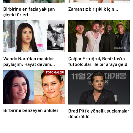
Birbirine en fazla yakışan
Zamansız bir şıklık için…
çiçek türleri
Wanda Nara’dan manidar
Çağlar Ertuğrul, Beşiktaş’ın
paylaşım: Hayat devam
futbolcuları ile bir araya geldi
ediyor ve bazen güçlü değilim
Birbirine benzeyen ünlüler
Brad Pitt’e yönelik suçlamalar
düşürüldü