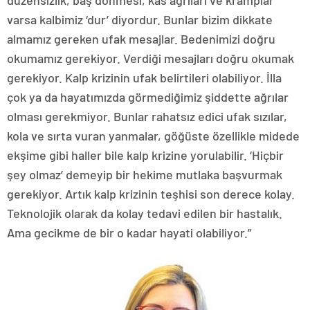
düzensizlik, baş dönmesi, kas ağrıları ve kramplar
varsa kalbimiz ‘dur’ diyordur. Bunlar bizim dikkate
almamız gereken ufak mesajlar. Bedenimizi doğru
okumamız gerekiyor. Verdiği mesajları doğru okumak
gerekiyor. Kalp krizinin ufak belirtileri olabiliyor. İlla
çok ya da hayatımızda görmediğimiz şiddette ağrılar
olması gerekmiyor. Bunlar rahatsız edici ufak sızılar,
kola ve sırta vuran yanmalar, göğüste özellikle midede
ekşime gibi haller bile kalp krizine yorulabilir. ‘Hiçbir
şey olmaz’ demeyip bir hekime mutlaka başvurmak
gerekiyor. Artık kalp krizinin teşhisi son derece kolay.
Teknolojik olarak da kolay tedavi edilen bir hastalık.
Ama gecikme de bir o kadar hayati olabiliyor.”