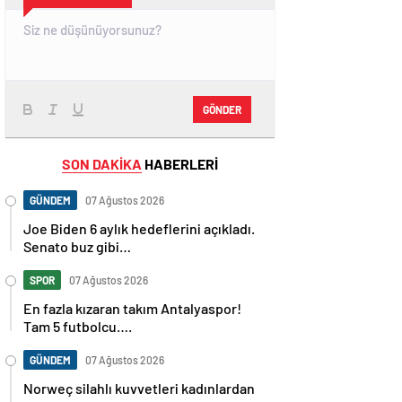
GÖNDER
SON DAKİKA
HABERLERİ
GÜNDEM
07 Ağustos 2026
Joe Biden 6 aylık hedeflerini açıkladı.
Senato buz gibi…
SPOR
07 Ağustos 2026
En fazla kızaran takım Antalyaspor!
Tam 5 futbolcu….
GÜNDEM
07 Ağustos 2026
Norweç silahlı kuvvetleri kadınlardan