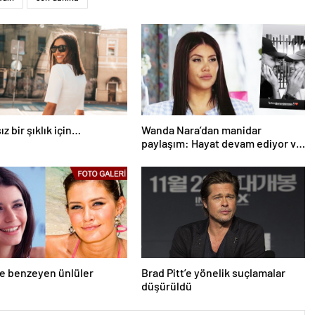
z bir şıklık için…
Wanda Nara’dan manidar
paylaşım: Hayat devam ediyor ve
bazen güçlü değilim
ne benzeyen ünlüler
Brad Pitt’e yönelik suçlamalar
düşürüldü