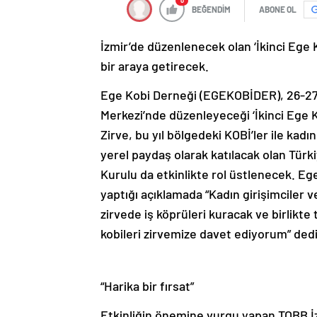
0
BEĞENDİM
ABONE OL
İzmir’de düzenlenecek olan ‘İkinci Ege Ko
bir araya getirecek.
Ege Kobi Derneği (EGEKOBİDER), 26-27
Merkezi’nde düzenleyeceği ‘İkinci Ege Ko
Zirve, bu yıl bölgedeki KOBİ’ler ile kadı
yerel paydaş olarak katılacak olan Türki
Kurulu da etkinlikte rol üstlenecek. E
yaptığı açıklamada “Kadın girişimciler 
zirvede iş köprüleri kuracak ve birlikt
kobileri zirvemize davet ediyorum” dedi
“Harika bir fırsat”
Etkinliğin önemine vurgu yapan TOBB İz