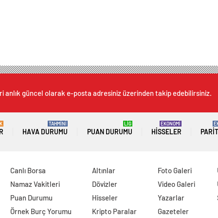
i anlık güncel olarak e-posta adresiniz üzerinden takip edebilirsiniz.
K
TAHMİNİ
LİG
EKONOMİ
E
R
HAVA DURUMU
PUAN DURUMU
HISSELER
PARI
Canlı Borsa
Altınlar
Foto Galeri
Namaz Vakitleri
Dövizler
Video Galeri
Puan Durumu
Hisseler
Yazarlar
Örnek Burç Yorumu
Kripto Paralar
Gazeteler