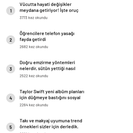
Vücutta hayati değişikler
meydana getiriyor! İşte oruç
1
tutmanın 8 faydası
3773 kez okundu
Öğrencilere telefon yasağı
fayda getirdi
2
2682 kez okundu
Doğru emzirme yöntemleri
nelerdir, sütün yettiği nasıl
3
anlaşılır?
2522 kez okundu
Taylor Swift yeni albüm planları
için düğmeye bastığını sosyal
4
medyadan duyurdu!
2264 kez okundu
Takı ve makyaj uyumuna trend
örnekleri sizler için derledik.
5