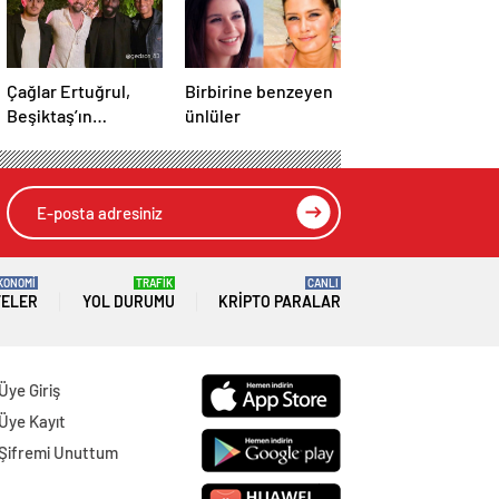
Çağlar Ertuğrul,
Birbirine benzeyen
Beşiktaş’ın
ünlüler
futbolcuları ile bir
araya geldi
KONOMİ
TRAFİK
CANLI
TELER
YOL DURUMU
KRIPTO PARALAR
Üye Giriş
Üye Kayıt
Şifremi Unuttum