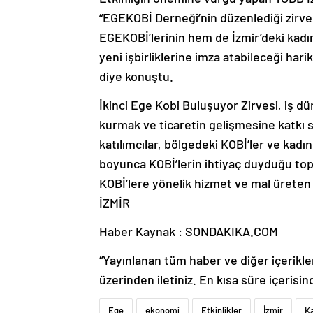
“EGEKOBİ Derneği’nin düzenlediği zirv
EGEKOBİ’lerinin hem de İzmir’deki kadın 
yeni işbirliklerine imza atabileceği hari
diye konuştu.
İkinci Ege Kobi Buluşuyor Zirvesi, iş d
kurmak ve ticaretin gelişmesine katkı s
katılımcılar, bölgedeki KOBİ’ler ve kadı
boyunca KOBİ’lerin ihtiyaç duyduğu topl
KOBİ’lere yönelik hizmet ve mal üreten 
İZMİR
Haber Kaynak : SONDAKIKA.COM
“Yayınlanan tüm haber ve diğer içerikler i
üzerinden iletiniz. En kısa süre içerisin
Ege
ekonomi
Etkinlikler
İzmir
K