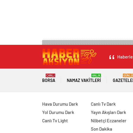
Haberler
CANLI
ANLIK
GÜNLÜ
BORSA
NAMAZ VAKITLERI
GAZETELE
Hava Durumu Dark
Canlı Tv Dark
Yol Durumu Dark
Yayın Akışları Dark
Canlı Tv Light
Nöbetçi Eczaneler
Son Dakika