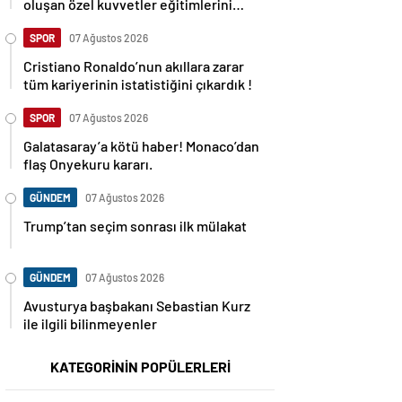
oluşan özel kuvvetler eğitimlerini
başlattı.
SPOR
07 Ağustos 2026
Cristiano Ronaldo’nun akıllara zarar
tüm kariyerinin istatistiğini çıkardık !
SPOR
07 Ağustos 2026
Galatasaray’a kötü haber! Monaco’dan
flaş Onyekuru kararı.
GÜNDEM
07 Ağustos 2026
Trump’tan seçim sonrası ilk mülakat
GÜNDEM
07 Ağustos 2026
Avusturya başbakanı Sebastian Kurz
ile ilgili bilinmeyenler
KATEGORİNİN POPÜLERLERİ