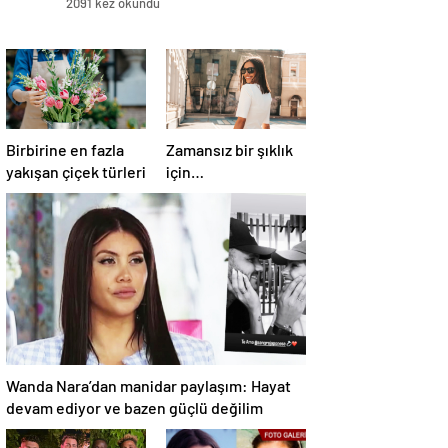
2091 kez okundu
Birbirine en fazla
Zamansız bir şıklık
yakışan çiçek türleri
için…
Wanda Nara’dan manidar paylaşım: Hayat
devam ediyor ve bazen güçlü değilim