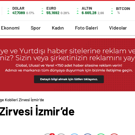
DOLAR
EURO
ALTIN
BITCOIN
47,7089
55,1692
6.665,28
%
0.17%
0.28%
2,66
Ekonomi
Spor
Kadın
Foto Galeri
Videolar
ge Kobileri Zirvesi İzmir’de
 Zirvesi İzmir’de