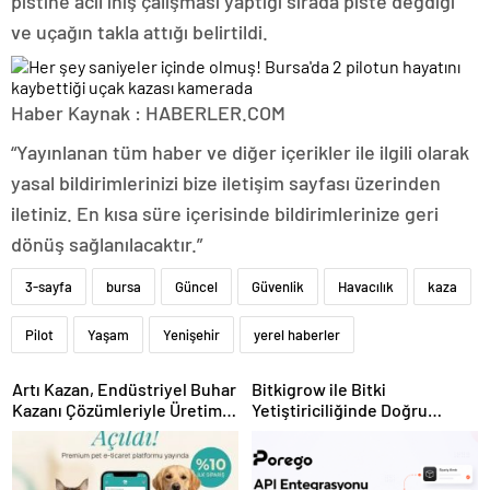
pistine acil iniş çalışması yaptığı sırada piste değdiği
ve uçağın takla attığı belirtildi.
Haber Kaynak : HABERLER.COM
“Yayınlanan tüm haber ve diğer içerikler ile ilgili olarak
yasal bildirimlerinizi bize iletişim sayfası üzerinden
iletiniz. En kısa süre içerisinde bildirimlerinize geri
dönüş sağlanılacaktır.”
3-sayfa
bursa
Güncel
Güvenlik
Havacılık
kaza
Pilot
Yaşam
Yenişehir
yerel haberler
Artı Kazan, Endüstriyel Buhar
Bitkigrow ile Bitki
Kazanı Çözümleriyle Üretim
Yetiştiriciliğinde Doğru
Tesislerine Verimli Sistemler
Ekipman ve Ürün Seçimi
Sunuyor