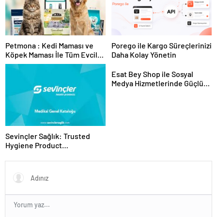
Petmona : Kedi Maması ve
Porego ile Kargo Süreçlerinizi
Köpek Maması İle Tüm Evcil
Daha Kolay Yönetin
Hayvan Ürünleri
Esat Bey Shop ile Sosyal
Medya Hizmetlerinde Güçlü
Panel Deneyimi
Sevinçler Sağlık: Trusted
Hygiene Product
Manufacturer in Turkey