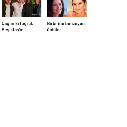
Çağlar Ertuğrul,
Birbirine benzeyen
Beşiktaş’ın
ünlüler
futbolcuları ile bir
araya geldi