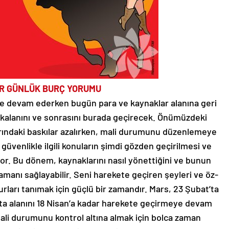
ER GÜNLÜK BURÇ YORUMU
tine devam ederken bugün para ve kaynaklar alanına geri
kalanını ve sonrasını burada geçirecek. Önümüzdeki
arındaki baskılar azalırken, mali durumunu düzenlemeye
 güvenlikle ilgili konuların şimdi gözden geçirilmesi ve
or. Bu dönem, kaynaklarını nasıl yönettiğini ve bunun
amanı sağlayabilir. Seni harekete geçiren şeyleri ve öz-
ları tanımak için güçlü bir zamandır. Mars, 23 Şubat’ta
ita alanını 18 Nisan’a kadar harekete geçirmeye devam
ali durumunu kontrol altına almak için bolca zaman