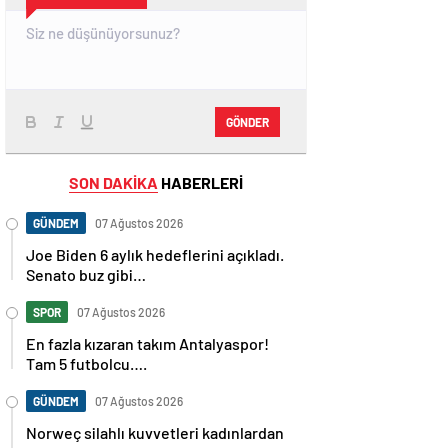
GÖNDER
SON DAKİKA
HABERLERİ
GÜNDEM
07 Ağustos 2026
Joe Biden 6 aylık hedeflerini açıkladı.
Senato buz gibi…
SPOR
07 Ağustos 2026
En fazla kızaran takım Antalyaspor!
Tam 5 futbolcu….
GÜNDEM
07 Ağustos 2026
Norweç silahlı kuvvetleri kadınlardan