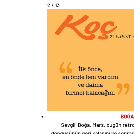
2 / 13
BOĞA
Sevgili Boğa, Mars, bugün retro
döngüsünün geri kalanını ve sonrası