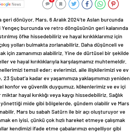
0
News
geri dönüyor. Mars, 6 Aralık 2024’te Aslan burcunda
i Yengeç burcunda ve retro döngüsünün geri kalanında
rılmış öfke hissedebiliriz ve hayal kırıklıklarımız için
çıkış yolları bulmakta zorlanabiliriz. Daha düşünceli ve
ak için zamanımızı alabiliriz. Yine de dürtüsel bir şekilde
eller ve hayal kırıklıklarıyla karşılaşmamız muhtemeldir.
erimizi temsil eder; evlerimizi, aile ilişkilerimizi ve ev
le, 23 Şubat’a kadar ev yaşamımıza yaklaşımımızı yeniden
l konfor ve güvenlik duygumuz, kökenlerimiz ve ev içi
r miktar hayal kırıklığı veya kaygı hissedebiliriz. Sağlık
 yönettiği mide gibi bölgelerde, gündem olabilir ve Mars
bilir. Mars bu sabah Satürn ile bir açı oluşturuyor ve
amak en iyisi, çünkü çok hızlı hareket etmeye çalışmak
ullar kendimizi ifade etme çabalarımızı engelliyor gibi