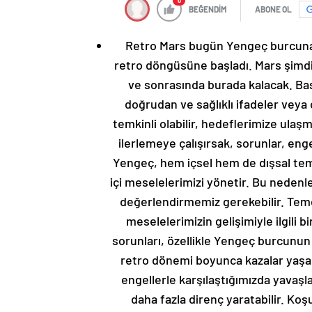
0
BEĞENDİM
ABONE OL
Retro Mars bugün Yengeç burcuna 
retro döngüsüne başladı. Mars şimd
ve sonrasında burada kalacak. Bastı
doğrudan ve sağlıklı ifadeler veya 
temkinli olabilir, hedeflerimize ulaşm
ilerlemeye çalışırsak, sorunlar, eng
Yengeç, hem içsel hem de dışsal temell
içi meselelerimizi yönetir. Bu neden
değerlendirmemiz gerekebilir. Teme
meselelerimizin gelişimiyle ilgili bi
sorunları, özellikle Yengeç burcunun
retro dönemi boyunca kazalar yaşana
engellerle karşılaştığımızda yavaşl
daha fazla direnç yaratabilir. Koş