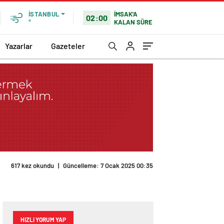
İMSAK'A
İSTANBUL
02:00
KALAN SÜRE
°
Yazarlar
Gazeteler
617 kez okundu
|
Güncelleme: 7 Ocak 2025 00:35
HIZLI YORUM YAP