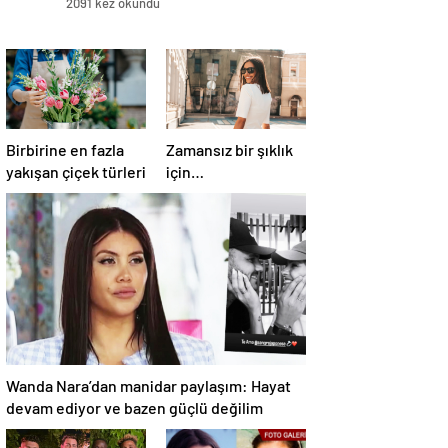
2091 kez okundu
Birbirine en fazla
Zamansız bir şıklık
yakışan çiçek türleri
için…
Wanda Nara’dan manidar paylaşım: Hayat
devam ediyor ve bazen güçlü değilim