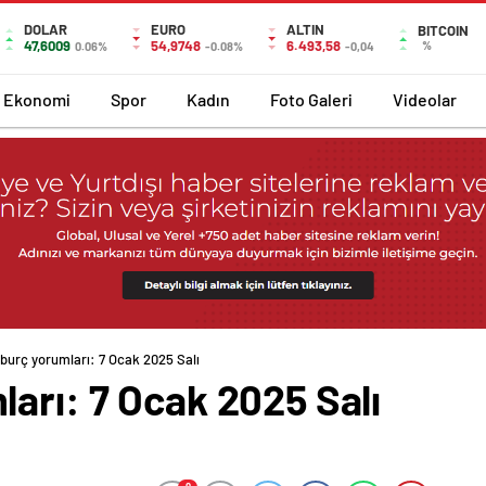
DOLAR
EURO
ALTIN
BITCOIN
47,6009
54,9748
6.493,58
%
0.06%
-0.08%
-0,04
Ekonomi
Spor
Kadın
Foto Galeri
Videolar
burç yorumları: 7 Ocak 2025 Salı
arı: 7 Ocak 2025 Salı