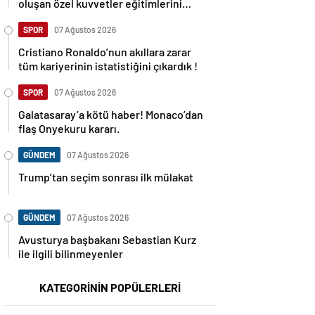
oluşan özel kuvvetler eğitimlerini
başlattı.
SPOR
07 Ağustos 2026
Cristiano Ronaldo’nun akıllara zarar
tüm kariyerinin istatistiğini çıkardık !
SPOR
07 Ağustos 2026
Galatasaray’a kötü haber! Monaco’dan
flaş Onyekuru kararı.
GÜNDEM
07 Ağustos 2026
Trump’tan seçim sonrası ilk mülakat
GÜNDEM
07 Ağustos 2026
Avusturya başbakanı Sebastian Kurz
ile ilgili bilinmeyenler
KATEGORİNİN POPÜLERLERİ