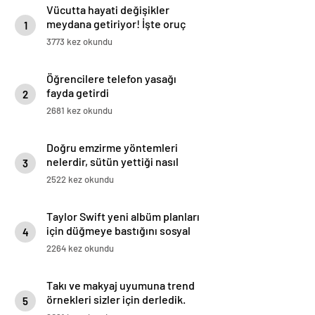
Vücutta hayati değişikler
meydana getiriyor! İşte oruç
1
tutmanın 8 faydası
3773 kez okundu
Öğrencilere telefon yasağı
fayda getirdi
2
2681 kez okundu
Doğru emzirme yöntemleri
nelerdir, sütün yettiği nasıl
3
anlaşılır?
2522 kez okundu
Taylor Swift yeni albüm planları
için düğmeye bastığını sosyal
4
medyadan duyurdu!
2264 kez okundu
Takı ve makyaj uyumuna trend
örnekleri sizler için derledik.
5