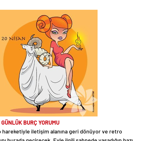
 GÜNLÜK BURÇ YORUMU
 hareketiyle iletişim alanına geri dönüyor ve retro
nı burada geçirecek. Evle ilgili sahnede yaşadığın bazı