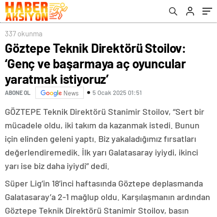
337 okunma
Göztepe Teknik Direktörü Stoilov:
‘Genç ve başarmaya aç oyuncular
yaratmak istiyoruz’
5 Ocak 2025 01:51
ABONE OL
News
GÖZTEPE Teknik Direktörü Stanimir Stoilov, “Sert bir
mücadele oldu, iki takım da kazanmak istedi. Bunun
için elinden geleni yaptı. Biz yakaladığımız fırsatları
değerlendiremedik. İlk yarı Galatasaray iyiydi, ikinci
yarı ise biz daha iyiydi” dedi.
Süper Lig’in 18’inci haftasında Göztepe deplasmanda
Galatasaray’a 2-1 mağlup oldu. Karşılaşmanın ardından
Göztepe Teknik Direktörü Stanimir Stoilov, basın