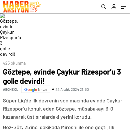
425 okunma
Göztepe, evinde Çaykur Rizespor’u 3
golle devirdi!
22 Aralık 2024 21:50
ABONE OL
News
Süper Lig’de ilk devrenin son maçında evinde Çaykur
Rizespor’u konuk eden Göztepe, müsabakayı 3-0
kazanarak üst sıralardaki yerini korudu.
Göz-Göz, 25’inci dakikada Miroshi ile öne geçti. İlk