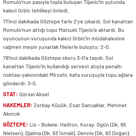
Romulo’nun pasıyla topla buluşan Tijanic’in şutunda
kaleci Grbic tehlikeyi önledi.
71’inci dakikada Göztepe farkı 2’ye çıkardı. Sol kanattan
Romulo’nun attığı topu Matsuki Tijanic’e aktardı. Bu
oyuncunun vuruşunda kaleci Grbic’in müdahalesine
rağmen meşin yuvarlak filelerle buluştu: 2-0.
78’inci dakikada Göztepe skoru 3-0’a taşıdı. Sol
kanattan Tijanic’in kullandığı servest atışta penaltı
noktası yakınındaki Miroshi, kafa vuruşuyla topu ağlara
gönderdi: 3-0.
STAT:
Gürsel Aksel
HAKEMLER:
Zorbay Küçük, Esat Sancaklar, Mehmet
Akıncık
GÖZTEPE:
Lis – Bokele, Heliton, Koray, Ogün (Dk. 65
Nielsen), Djalma (Dk. 83 İsmail), Dennis (Dk. 83 Doğan),