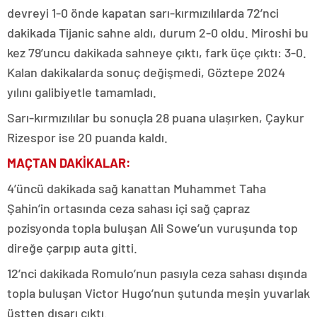
devreyi 1-0 önde kapatan sarı-kırmızılılarda 72’nci
dakikada Tijanic sahne aldı, durum 2-0 oldu. Miroshi bu
kez 79’uncu dakikada sahneye çıktı, fark üçe çıktı: 3-0.
Kalan dakikalarda sonuç değişmedi, Göztepe 2024
yılını galibiyetle tamamladı.
Sarı-kırmızılılar bu sonuçla 28 puana ulaşırken, Çaykur
Rizespor ise 20 puanda kaldı.
MAÇTAN DAKİKALAR:
4’üncü dakikada sağ kanattan Muhammet Taha
Şahin’in ortasında ceza sahası içi sağ çapraz
pozisyonda topla buluşan Ali Sowe’un vuruşunda top
direğe çarpıp auta gitti.
12’nci dakikada Romulo’nun pasıyla ceza sahası dışında
topla buluşan Victor Hugo’nun şutunda meşin yuvarlak
üstten dışarı çıktı.