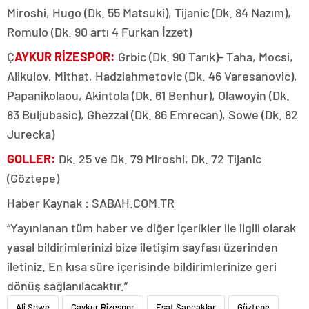
Miroshi, Hugo (Dk. 55 Matsuki), Tijanic (Dk. 84 Nazım),
Romulo (Dk. 90 artı 4 Furkan İzzet)
Ç
AYKUR RİZESPOR:
Grbic (Dk. 90 Tarık)- Taha, Mocsi,
Alikulov, Mithat, Hadziahmetovic (Dk. 46 Varesanovic),
Papanikolaou, Akintola (Dk. 61 Benhur), Olawoyin (Dk.
83 Buljubasic), Ghezzal (Dk. 86 Emrecan), Sowe (Dk. 82
Jurecka)
GOLLER:
Dk. 25 ve Dk. 79 Miroshi, Dk. 72 Tijanic
(Göztepe)
Haber Kaynak : SABAH.COM.TR
“Yayınlanan tüm haber ve diğer içerikler ile ilgili olarak
yasal bildirimlerinizi bize iletişim sayfası üzerinden
iletiniz. En kısa süre içerisinde bildirimlerinize geri
dönüş sağlanılacaktır.”
Ali Sowe
Çaykur Rizespor
Esat Sancaklar
Göztepe