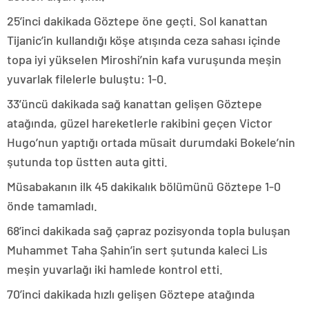
25’inci dakikada Göztepe öne geçti. Sol kanattan
Tijanic’in kullandığı köşe atışında ceza sahası içinde
topa iyi yükselen Miroshi’nin kafa vuruşunda meşin
yuvarlak filelerle buluştu: 1-0.
33’üncü dakikada sağ kanattan gelişen Göztepe
atağında, güzel hareketlerle rakibini geçen Victor
Hugo’nun yaptığı ortada müsait durumdaki Bokele’nin
şutunda top üstten auta gitti.
Müsabakanın ilk 45 dakikalık bölümünü Göztepe 1-0
önde tamamladı.
68’inci dakikada sağ çapraz pozisyonda topla buluşan
Muhammet Taha Şahin’in sert şutunda kaleci Lis
meşin yuvarlağı iki hamlede kontrol etti.
70’inci dakikada hızlı gelişen Göztepe atağında