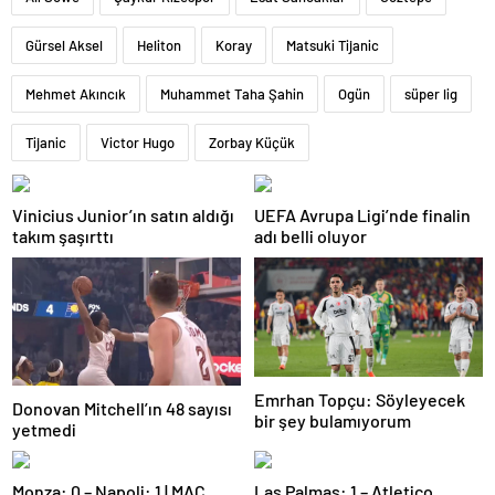
Gürsel Aksel
Heliton
Koray
Matsuki Tijanic
Mehmet Akıncık
Muhammet Taha Şahin
Ogün
süper lig
Tijanic
Victor Hugo
Zorbay Küçük
Vinicius Junior’ın satın aldığı
UEFA Avrupa Ligi’nde finalin
takım şaşırttı
adı belli oluyor
Emrhan Topçu: Söyleyecek
Donovan Mitchell’ın 48 sayısı
bir şey bulamıyorum
yetmedi
Monza: 0 – Napoli: 1 | MAÇ
Las Palmas: 1 – Atletico