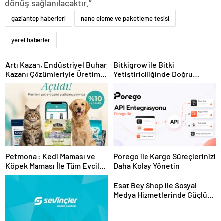
dönüş sağlanılacaktır.”
gaziantep haberleri
nane eleme ve paketleme tesisi
yerel haberler
Artı Kazan, Endüstriyel Buhar
Bitkigrow ile Bitki
Kazanı Çözümleriyle Üretim
Yetiştiriciliğinde Doğru
Tesislerine Verimli Sistemler
Ekipman ve Ürün Seçimi
Sunuyor
Petmona : Kedi Maması ve
Porego ile Kargo Süreçlerinizi
Köpek Maması İle Tüm Evcil
Daha Kolay Yönetin
Hayvan Ürünleri
Esat Bey Shop ile Sosyal
Medya Hizmetlerinde Güçlü
Panel Deneyimi