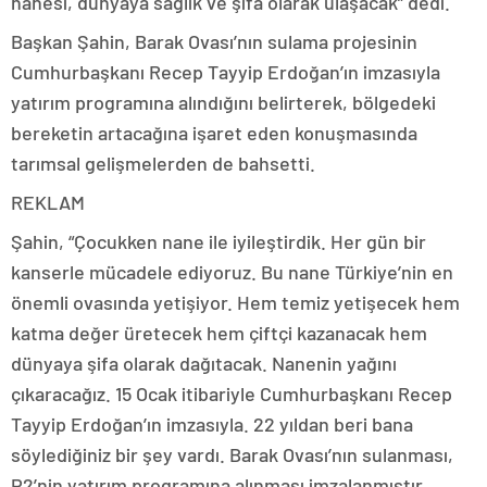
nanesi, dünyaya sağlık ve şifa olarak ulaşacak” dedi.
Başkan Şahin, Barak Ovası’nın sulama projesinin
Cumhurbaşkanı Recep Tayyip Erdoğan’ın imzasıyla
yatırım programına alındığını belirterek, bölgedeki
bereketin artacağına işaret eden konuşmasında
tarımsal gelişmelerden de bahsetti.
REKLAM
Şahin, “Çocukken nane ile iyileştirdik. Her gün bir
kanserle mücadele ediyoruz. Bu nane Türkiye’nin en
önemli ovasında yetişiyor. Hem temiz yetişecek hem
katma değer üretecek hem çiftçi kazanacak hem
dünyaya şifa olarak dağıtacak. Nanenin yağını
çıkaracağız. 15 Ocak itibariyle Cumhurbaşkanı Recep
Tayyip Erdoğan’ın imzasıyla. 22 yıldan beri bana
söylediğiniz bir şey vardı. Barak Ovası’nın sulanması,
P2’nin yatırım programına alınması imzalanmıştır.