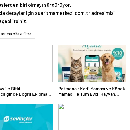
reslerden biri olmayı sürdürüyor.
nda detaylar için suaritmamerkezi.com.tr adresimizi
çebilirsiniz.
 arıtma cihazı filtre
w ile Bitki
Petmona : Kedi Maması ve Köpek
riciliğinde Doğru Ekipman
Maması İle Tüm Evcil Hayvan
 Seçimi
Ürünleri