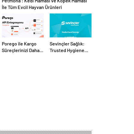
Petmona : Kedi Maması ve Köpek Maması
İle Tüm Evcil Hayvan Ürünleri
Porego ile Kargo
Sevinçler Sağlık:
Süreçlerinizi Daha
Trusted Hygiene
Kolay Yönetin
Product
Manufacturer in
Turkey