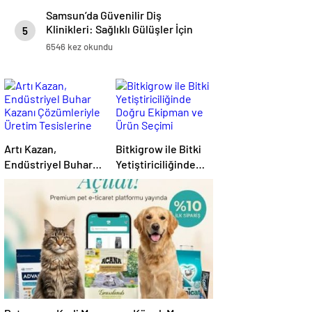
Samsun’da Güvenilir Diş
Klinikleri: Sağlıklı Gülüşler İçin
5
En İyi Seçenekler
6546 kez okundu
Artı Kazan,
Bitkigrow ile Bitki
Endüstriyel Buhar
Yetiştiriciliğinde
Kazanı
Doğru Ekipman ve
Çözümleriyle
Ürün Seçimi
Üretim Tesislerine
Verimli Sistemler
Sunuyor