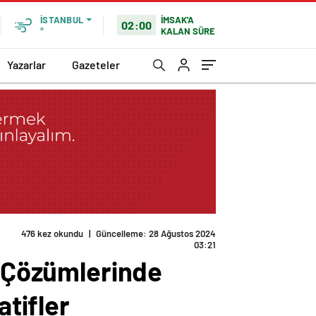
İMSAK'A
İSTANBUL
02:00
KALAN SÜRE
°
Yazarlar
Gazeteler
476 kez okundu
|
Güncelleme: 28 Ağustos 2024
03:21
u Çözümlerinde
atifler