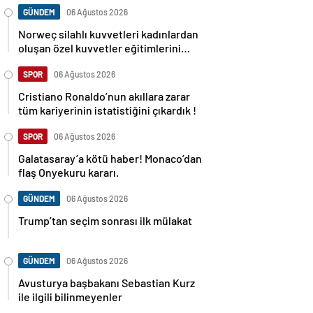
GÜNDEM
06 Ağustos 2026
Norweç silahlı kuvvetleri kadınlardan
oluşan özel kuvvetler eğitimlerini
başlattı.
SPOR
06 Ağustos 2026
Cristiano Ronaldo’nun akıllara zarar
tüm kariyerinin istatistiğini çıkardık !
SPOR
06 Ağustos 2026
Galatasaray’a kötü haber! Monaco’dan
flaş Onyekuru kararı.
GÜNDEM
06 Ağustos 2026
Trump’tan seçim sonrası ilk mülakat
GÜNDEM
06 Ağustos 2026
Avusturya başbakanı Sebastian Kurz
ile ilgili bilinmeyenler