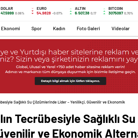
DOLAR
EURO
ALTIN
BITCOIN
47,5999
54,9828
6.507,38
3075097
0.06%
-0.07%
0,17
0,70%
Ekonomi
Spor
Kadın
Foto Galeri
Videolar
besiyle Sağlıklı Su Çözümlerinde Lider – Yenilikçi, Güvenilir ve Ekonomik
lın Tecrübesiyle Sağlıklı S
Güvenilir ve Ekonomik Altern