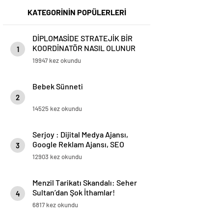
KATEGORİNİN POPÜLERLERİ
DİPLOMASİDE STRATEJİK BİR
KOORDİNATÖR NASIL OLUNUR
1
19947 kez okundu
Bebek Sünneti
2
14525 kez okundu
Serjoy : Dijital Medya Ajansı,
Google Reklam Ajansı, SEO
3
Ajansı ve Web Tasarım Ajansı
12903 kez okundu
Menzil Tarikatı Skandalı: Seher
Sultan’dan Şok İthamlar!
4
6817 kez okundu