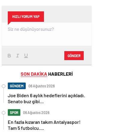
HIZLI YORUM YAP
GÖNDER
SON DAKİKA
HABERLERİ
GÜNDEM
06 Ağustos 2026
Joe Biden 6 aylık hedeflerini açıkladı.
Senato buz gibi…
SPOR
06 Ağustos 2026
En fazla kızaran takım Antalyaspor!
Tam 5 futbolcu….