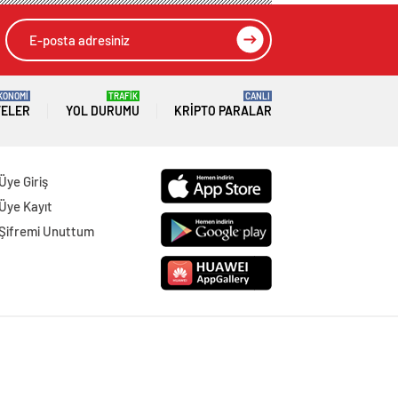
KONOMİ
TRAFİK
CANLI
TELER
YOL DURUMU
KRIPTO PARALAR
Üye Giriş
Üye Kayıt
Şifremi Unuttum