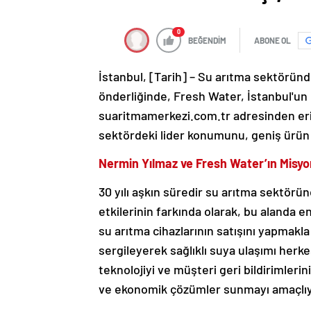
0
BEĞENDİM
ABONE OL
İstanbul, [Tarih] – Su arıtma sektöründ
önderliğinde, Fresh Water, İstanbul'un 
suaritmamerkezi.com.tr adresinden eriş
sektördeki lider konumunu, geniş ürün y
Nermin Yılmaz ve Fresh Water’ın Misyo
30 yılı aşkın süredir su arıtma sektör
etkilerinin farkında olarak, bu alanda 
su arıtma cihazlarının satışını yapmakl
sergileyerek sağlıklı suya ulaşımı herkes
teknolojiyi ve müşteri geri bildirimleri
ve ekonomik çözümler sunmayı amaçlıy