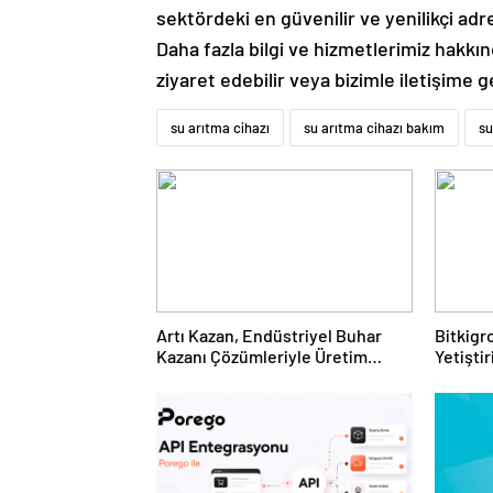
sektördeki en güvenilir ve yenilikçi ad
Daha fazla bilgi ve hizmetlerimiz hakkı
ziyaret edebilir veya bizimle iletişime ge
su arıtma cihazı
su arıtma cihazı bakım
su
Artı Kazan, Endüstriyel Buhar
Bitkigro
Kazanı Çözümleriyle Üretim
Yetişti
Tesislerine Verimli Sistemler
ve Ürün
Sunuyor