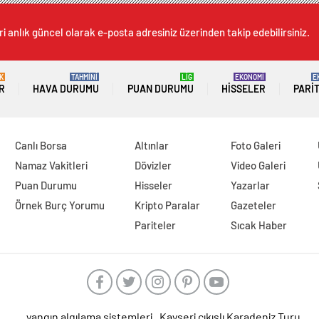
i anlık güncel olarak e-posta adresiniz üzerinden takip edebilirsiniz.
K
TAHMİNİ
LİG
EKONOMİ
E
R
HAVA DURUMU
PUAN DURUMU
HISSELER
PARI
Canlı Borsa
Altınlar
Foto Galeri
Namaz Vakitleri
Dövizler
Video Galeri
Puan Durumu
Hisseler
Yazarlar
Örnek Burç Yorumu
Kripto Paralar
Gazeteler
Pariteler
Sıcak Haber
yangın algılama sistemleri
Kayseri çıkışlı Karadeniz Turu