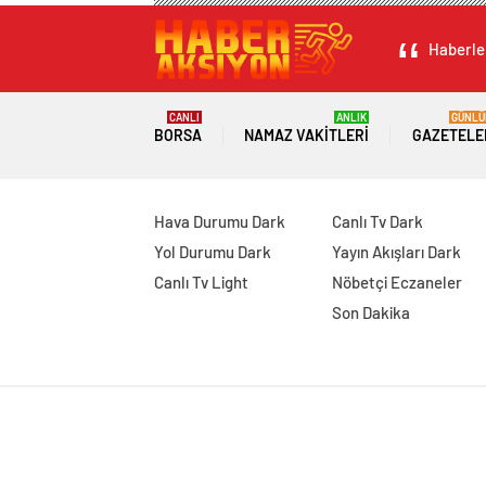
Haberler
CANLI
ANLIK
GÜNLÜ
BORSA
NAMAZ VAKITLERI
GAZETELE
Hava Durumu Dark
Canlı Tv Dark
Yol Durumu Dark
Yayın Akışları Dark
Canlı Tv Light
Nöbetçi Eczaneler
Son Dakika