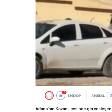
0
BEĞENDİM
ABONE OL
Adana’nın Kozan ilçesinde gerçekleşen o