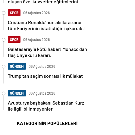
oluşan özel kuvvetler eğitimlerini
başlattı.
SPOR
06 Ağustos 2026
Cristiano Ronaldo’nun akıllara zarar
tüm kariyerinin istatistiğini çıkardık !
SPOR
06 Ağustos 2026
Galatasaray’a kötü haber! Monaco’dan
flaş Onyekuru kararı.
GÜNDEM
06 Ağustos 2026
Trump’tan seçim sonrası ilk mülakat
GÜNDEM
06 Ağustos 2026
Avusturya başbakanı Sebastian Kurz
ile ilgili bilinmeyenler
KATEGORİNİN POPÜLERLERİ