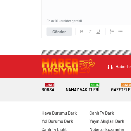
En az 10 karakter gerekli
Gönder
Haberler
CANLI
ANLIK
GÜNLÜ
BORSA
NAMAZ VAKITLERI
GAZETELE
Hava Durumu Dark
Canlı Tv Dark
Yol Durumu Dark
Yayın Akışları Dark
Canlı Tv Light
Nöbetçi Eczaneler