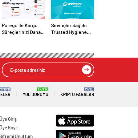
Porego ile Kargo
Sevinçler Sağlık:
Süreçlerinizi Daha
Trusted Hygiene
Kolay Yönetin
Product
Manufacturer in
Turkey
KONOMİ
TRAFİK
CANLI
TELER
YOL DURUMU
KRIPTO PARALAR
Üye Giriş
Üye Kayıt
Şifremi Unuttum