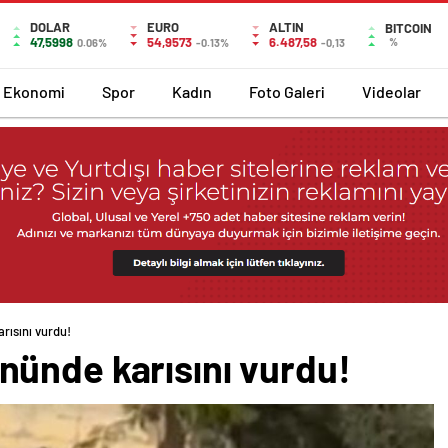
DOLAR
EURO
ALTIN
BITCOIN
47,5998
54,9573
6.487,58
%
0.06%
-0.13%
-0,13
Ekonomi
Spor
Kadın
Foto Galeri
Videolar
ısını vurdu!
ünde karısını vurdu!