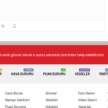
i anlık güncel olarak e-posta adresiniz üzerinden takip edebilirsiniz.
K
TAHMİNİ
LİG
EKONOMİ
E
R
HAVA DURUMU
PUAN DURUMU
HISSELER
PARI
Canlı Borsa
Altınlar
Foto Galeri
Namaz Vakitleri
Dövizler
Video Galeri
Puan Durumu
Hisseler
Yazarlar