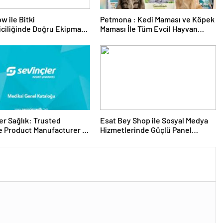
w ile Bitki
Petmona : Kedi Maması ve Köpek
riciliğinde Doğru Ekipman
Maması İle Tüm Evcil Hayvan
 Seçimi
Ürünleri
er Sağlık: Trusted
Esat Bey Shop ile Sosyal Medya
 Product Manufacturer in
Hizmetlerinde Güçlü Panel
Deneyimi