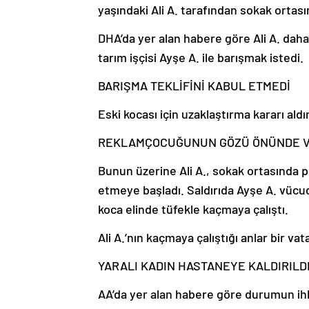
yaşındaki Ali A. tarafından sokak ortas
DHA’da yer alan habere göre Ali A. daha ö
tarım işçisi Ayşe A. ile barışmak istedi.
BARIŞMA TEKLİFİNİ KABUL ETMEDİ
Eski kocası için uzaklaştırma kararı ald
REKLAM
ÇOCUĞUNUN GÖZÜ ÖNÜNDE 
Bunun üzerine Ali A., sokak ortasında
etmeye başladı. Saldırıda Ayşe A. vücud
koca elinde tüfekle kaçmaya çalıştı.
Ali A.’nın kaçmaya çalıştığı anlar bir v
YARALI KADIN HASTANEYE KALDIRILD
AA’da yer alan habere göre durumun ihba