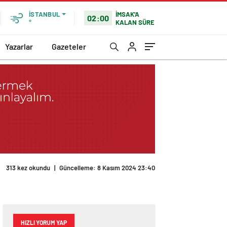
İMSAK'A
İSTANBUL
02:00
KALAN SÜRE
°
Yazarlar
Gazeteler
313 kez okundu
|
Güncelleme: 8 Kasım 2024 23:40
HIZLI YORUM YAP