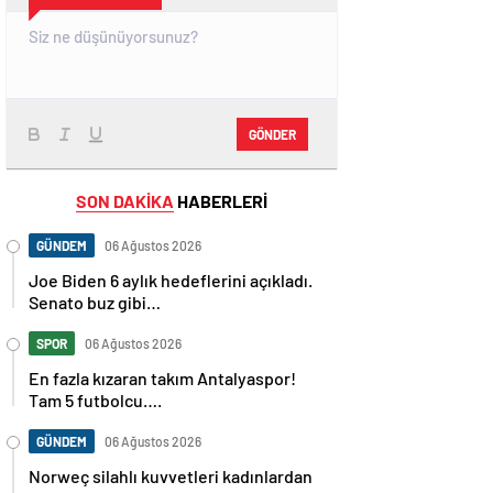
GÖNDER
SON DAKİKA
HABERLERİ
GÜNDEM
06 Ağustos 2026
Joe Biden 6 aylık hedeflerini açıkladı.
Senato buz gibi…
SPOR
06 Ağustos 2026
En fazla kızaran takım Antalyaspor!
Tam 5 futbolcu….
GÜNDEM
06 Ağustos 2026
Norweç silahlı kuvvetleri kadınlardan