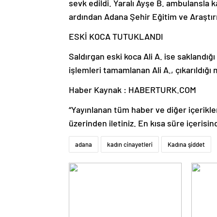
sevk edildi. Yaralı Ayşe B. ambulansla 
ardından Adana Şehir Eğitim ve Araştır
ESKİ KOCA TUTUKLANDI
Saldırgan eski koca Ali A. ise saklandığ
işlemleri tamamlanan Ali A., çıkarıldı
Haber Kaynak : HABERTURK.COM
“Yayınlanan tüm haber ve diğer içerikler i
üzerinden iletiniz. En kısa süre içerisin
adana
kadın cinayetleri
Kadına şiddet