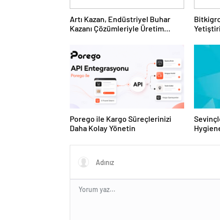
Artı Kazan, Endüstriyel Buhar
Bitkigro
Kazanı Çözümleriyle Üretim
Yetişti
Tesislerine Verimli Sistemler
ve Ürün
Sunuyor
Porego ile Kargo Süreçlerinizi
Sevinçl
Daha Kolay Yönetin
Hygiene
Turkey