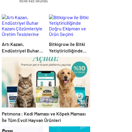
6546 kez okundu
Artı Kazan,
Bitkigrow ile Bitki
Endüstriyel Buhar
Yetiştiriciliğinde
Kazanı
Doğru Ekipman ve
Çözümleriyle
Ürün Seçimi
Üretim Tesislerine
Verimli Sistemler
Sunuyor
Petmona : Kedi Maması ve Köpek Maması
İle Tüm Evcil Hayvan Ürünleri