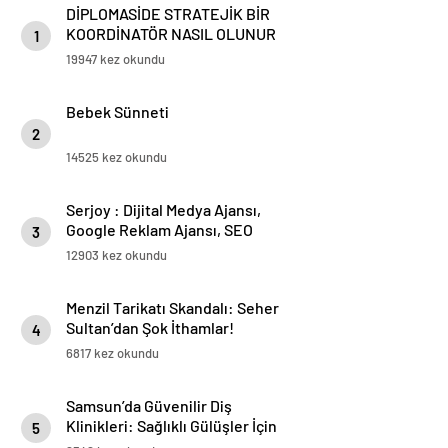
DİPLOMASİDE STRATEJİK BİR
KOORDİNATÖR NASIL OLUNUR
1
19947 kez okundu
Bebek Sünneti
2
14525 kez okundu
Serjoy : Dijital Medya Ajansı,
Google Reklam Ajansı, SEO
3
Ajansı ve Web Tasarım Ajansı
12903 kez okundu
Menzil Tarikatı Skandalı: Seher
Sultan’dan Şok İthamlar!
4
6817 kez okundu
Samsun’da Güvenilir Diş
Klinikleri: Sağlıklı Gülüşler İçin
5
En İyi Seçenekler