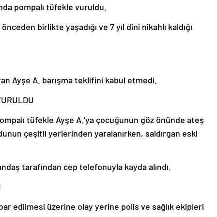
ında pompalı tüfekle vuruldu.
nceden birlikte yaşadığı ve 7 yıl dini nikahlı kaldığı
ıran Ayşe A. barışma teklifini kabul etmedi.
VURULDU
 pompalı tüfekle Ayşe A.’ya çocuğunun göz önünde ateş
unun çeşitli yerlerinden yaralanırken, saldırgan eski
atandaş tarafından cep telefonuyla kayda alındı.
I
r edilmesi üzerine olay yerine polis ve sağlık ekipleri