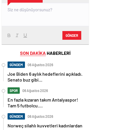
GÖNDER
SON DAKİKA
HABERLERİ
GÜNDEM
06 Ağustos 2026
Joe Biden 6 aylık hedeflerini açıkladı.
Senato buz gibi…
SPOR
06 Ağustos 2026
En fazla kızaran takım Antalyaspor!
Tam 5 futbolcu….
GÜNDEM
06 Ağustos 2026
Norweç silahlı kuvvetleri kadınlardan