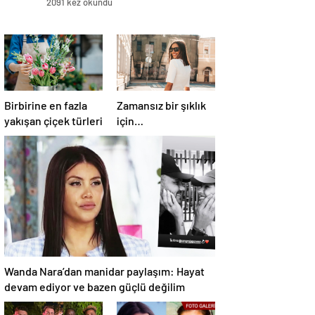
2091 kez okundu
Birbirine en fazla
Zamansız bir şıklık
yakışan çiçek türleri
için…
Wanda Nara’dan manidar paylaşım: Hayat
devam ediyor ve bazen güçlü değilim