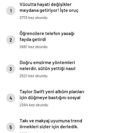
Vücutta hayati değişikler
meydana getiriyor! İşte oruç
1
tutmanın 8 faydası
3773 kez okundu
Öğrencilere telefon yasağı
fayda getirdi
2
2681 kez okundu
Doğru emzirme yöntemleri
nelerdir, sütün yettiği nasıl
3
anlaşılır?
2521 kez okundu
Taylor Swift yeni albüm planları
için düğmeye bastığını sosyal
4
medyadan duyurdu!
2264 kez okundu
Takı ve makyaj uyumuna trend
örnekleri sizler için derledik.
5