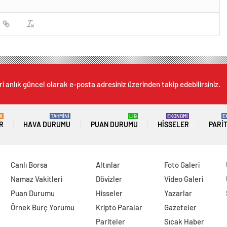
i anlık güncel olarak e-posta adresiniz üzerinden takip edebilirsiniz.
K
TAHMİNİ
LİG
EKONOMİ
E
R
HAVA DURUMU
PUAN DURUMU
HISSELER
PARI
Canlı Borsa
Altınlar
Foto Galeri
Namaz Vakitleri
Dövizler
Video Galeri
Puan Durumu
Hisseler
Yazarlar
Örnek Burç Yorumu
Kripto Paralar
Gazeteler
Pariteler
Sıcak Haber