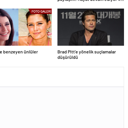
bazen güçlü değilim
ne benzeyen ünlüler
Brad Pitt’e yönelik suçlamalar
düşürüldü