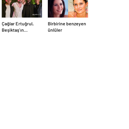
Çağlar Ertuğrul,
Birbirine benzeyen
Beşiktaş’ın
ünlüler
futbolcuları ile bir
araya geldi