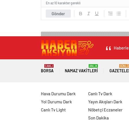
En az 10 karakter gerekli
Gönder
Haberler
CANLI
ANLIK
GÜNLÜ
BORSA
NAMAZ VAKITLERI
GAZETELE
Hava Durumu Dark
Canlı Tv Dark
Yol Durumu Dark
Yayın Akışları Dark
Canlı Tv Light
Nöbetçi Eczaneler
Son Dakika