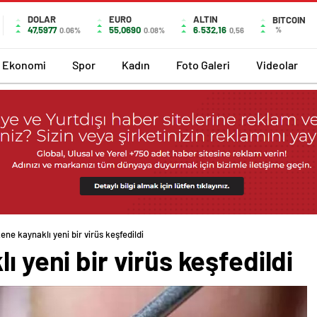
DOLAR
EURO
ALTIN
BITCOIN
47,5977
55,0690
6.532,16
%
0.06%
0.08%
0,56
Ekonomi
Spor
Kadın
Foto Galeri
Videolar
kene kaynaklı yeni bir virüs keşfedildi
ı yeni bir virüs keşfedildi