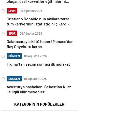
oluşan özel kuvvetler eğitimlerini
başlattı.
SPOR
06 Ağustos 2026
Cristiano Ronaldo’nun akıllara zarar
tüm kariyerinin istatistiğini çıkardık !
SPOR
06 Ağustos 2026
Galatasaray’a kötü haber! Monaco’dan
flaş Onyekuru kararı.
GÜNDEM
06 Ağustos 2026
Trump’tan seçim sonrası ilk mülakat
GÜNDEM
06 Ağustos 2026
Avusturya başbakanı Sebastian Kurz
ile ilgili bilinmeyenler
KATEGORİNİN POPÜLERLERİ