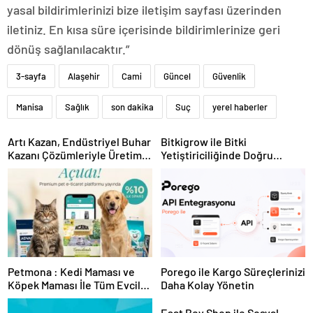
yasal bildirimlerinizi bize iletişim sayfası üzerinden
iletiniz. En kısa süre içerisinde bildirimlerinize geri
dönüş sağlanılacaktır.”
3-sayfa
Alaşehir
Cami
Güncel
Güvenlik
Manisa
Sağlık
son dakika
Suç
yerel haberler
Artı Kazan, Endüstriyel Buhar
Bitkigrow ile Bitki
Kazanı Çözümleriyle Üretim
Yetiştiriciliğinde Doğru
Tesislerine Verimli Sistemler
Ekipman ve Ürün Seçimi
Sunuyor
Petmona : Kedi Maması ve
Porego ile Kargo Süreçlerinizi
Köpek Maması İle Tüm Evcil
Daha Kolay Yönetin
Hayvan Ürünleri
Esat Bey Shop ile Sosyal