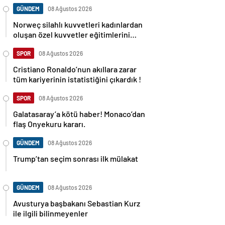
GÜNDEM
08 Ağustos 2026
Norweç silahlı kuvvetleri kadınlardan
oluşan özel kuvvetler eğitimlerini
başlattı.
SPOR
08 Ağustos 2026
Cristiano Ronaldo’nun akıllara zarar
tüm kariyerinin istatistiğini çıkardık !
SPOR
08 Ağustos 2026
Galatasaray’a kötü haber! Monaco’dan
flaş Onyekuru kararı.
GÜNDEM
08 Ağustos 2026
Trump’tan seçim sonrası ilk mülakat
GÜNDEM
08 Ağustos 2026
Avusturya başbakanı Sebastian Kurz
ile ilgili bilinmeyenler