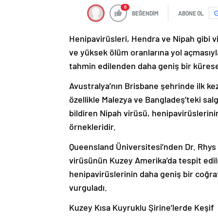
0
BEĞENDİM
ABONE OL
Henipavirüsleri, Hendra ve Nipah gibi vi
ve yüksek ölüm oranlarına yol açmasıyla
tahmin edilenden daha geniş bir küresel
Avustralya’nın Brisbane şehrinde ilk k
özellikle Malezya ve Bangladeş’teki sal
bildiren Nipah virüsü, henipavirüslerin
örnekleridir.
Queensland Üniversitesi’nden Dr. Rhys 
virüsünün Kuzey Amerika’da tespit edil
henipavirüslerinin daha geniş bir coğr
vurguladı.
Kuzey Kısa Kuyruklu Şirine’lerde Keşif