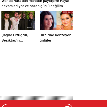
Wanda Nara’dan manidar paylaşım: Hayat
devam ediyor ve bazen güçlü değilim
Çağlar Ertuğrul,
Birbirine benzeyen
Beşiktaş’ın
ünlüler
futbolcuları ile bir
araya geldi