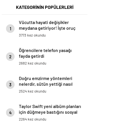
KATEGORİNİN POPÜLERLERİ
Vücutta hayati değişikler
meydana getiriyor! İşte oruç
1
tutmanın 8 faydası
3773 kez okundu
Öğrencilere telefon yasağı
fayda getirdi
2
2682 kez okundu
Doğru emzirme yöntemleri
nelerdir, sütün yettiği nasıl
3
anlaşılır?
2524 kez okundu
Taylor Swift yeni albüm planları
için düğmeye bastığını sosyal
4
medyadan duyurdu!
2264 kez okundu