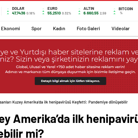
DOLAR
EURO
ALTIN
BITCOIN
47,7436
55,2510
6.660,55
%
0.18%
0.32%
2,59
Ekonomi
Spor
Kadın
Foto Galeri
Videolar
nsanları Kuzey Amerika’da ilk henipavirüsü Keşfetti: Pandemiye dönüşebilir
zey Amerika’da ilk henipavir
ilir mi?