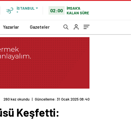
İMSAK'A
İSTANBUL
02:00
KALAN SÜRE
°
Yazarlar
Gazeteler
260 kez okundu
|
Güncelleme: 31 Ocak 2025 08:40
üsü Keşfetti: