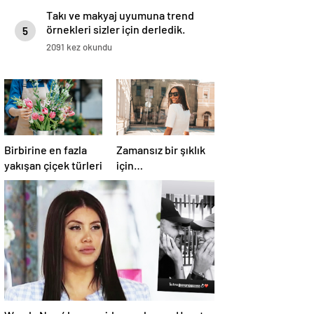
Takı ve makyaj uyumuna trend
örnekleri sizler için derledik.
5
2091 kez okundu
Birbirine en fazla
Zamansız bir şıklık
yakışan çiçek türleri
için…