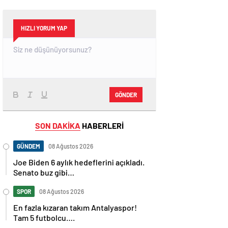
HIZLI YORUM YAP
GÖNDER
SON DAKİKA
HABERLERİ
GÜNDEM
08 Ağustos 2026
Joe Biden 6 aylık hedeflerini açıkladı.
Senato buz gibi…
SPOR
08 Ağustos 2026
En fazla kızaran takım Antalyaspor!
Tam 5 futbolcu….