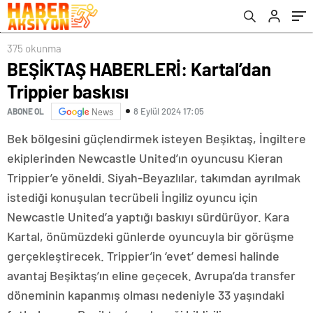
375 okunma
BEŞİKTAŞ HABERLERİ: Kartal’dan
Trippier baskısı
8 Eylül 2024 17:05
ABONE OL
News
Bek bölgesini güçlendirmek isteyen Beşiktaş, İngiltere
ekiplerinden Newcastle United’ın oyuncusu Kieran
Trippier’e yöneldi. Siyah-Beyazlılar, takımdan ayrılmak
istediği konuşulan tecrübeli İngiliz oyuncu için
Newcastle United’a yaptığı baskıyı sürdürüyor. Kara
Kartal, önümüzdeki günlerde oyuncuyla bir görüşme
gerçekleştirecek. Trippier’in ‘evet’ demesi halinde
avantaj Beşiktaş’ın eline geçecek. Avrupa’da transfer
döneminin kapanmış olması nedeniyle 33 yaşındaki