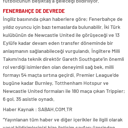
futbolcunun Beşiktaş’a geleceği bildiriliyor.
FENERBAHÇE DE DEVREDE
İngiliz basınında çıkan haberlere göre; Fenerbahçe de
yıldız oyuncu için bazı temaslarda bulunabilir. İki Türk
kulübünün de Newcastle United ile görüşeceği ve 13
Eylül’e kadar devam eden transfer döneminde bir
anlaşmanın sağlanabileceği vurgulandı. İngiltere Milli
Takımı’nda teknik direktör Gareth Southgate’in önemli
rol verdiği isimlerden olan deneyimli sağ bek, milli
formayı 54 maçta sırtına geçirdi. Premier League’de
bugüne kadar Burnley, Totthenham Hotspur ve
Newcastle United formaları ile 180 maça çıkan Trippier;
6 gol, 35 asistle oynadı.
Haber Kaynak : SABAH.COM.TR
“Yayınlanan tüm haber ve diğer içerikler ile ilgili olarak
yasal bildirimlerinizi bize iletişim sayfası üzerinden