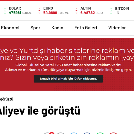
DOLAR
EURO
ALTIN
BITCOIN
47,5981
54,9899
6.487,62
%
0.05%
-0.07%
-0,13
Ekonomi
Spor
Kadın
Foto Galeri
Videolar
 görüştü
iyev ile görüştü