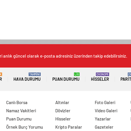
i anlık güncel olarak e-posta adresiniz üzerinden takip edebilirsiniz.
K
TAHMİNİ
LİG
EKONOMİ
E
R
HAVA DURUMU
PUAN DURUMU
HISSELER
PARI
Canlı Borsa
Altınlar
Foto Galeri
Namaz Vakitleri
Dövizler
Video Galeri
Puan Durumu
Hisseler
Yazarlar
Örnek Burç Yorumu
Kripto Paralar
Gazeteler