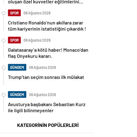
oluşan özel kuvvetler eğitimlerini
başlattı.
SPOR
06 Ağustos 2026
Cristiano Ronaldo’nun akıllara zarar
tüm kariyerinin istatistiğini çıkardık !
SPOR
06 Ağustos 2026
Galatasaray’a kötü haber! Monaco’dan
flaş Onyekuru kararı.
GÜNDEM
06 Ağustos 2026
Trump’tan seçim sonrası ilk mülakat
GÜNDEM
06 Ağustos 2026
Avusturya başbakanı Sebastian Kurz
ile ilgili bilinmeyenler
KATEGORİNİN POPÜLERLERİ