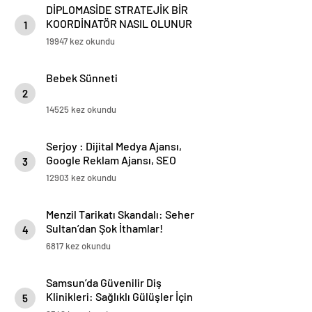
DİPLOMASİDE STRATEJİK BİR
KOORDİNATÖR NASIL OLUNUR
1
19947 kez okundu
Bebek Sünneti
2
14525 kez okundu
Serjoy : Dijital Medya Ajansı,
Google Reklam Ajansı, SEO
3
Ajansı ve Web Tasarım Ajansı
12903 kez okundu
Menzil Tarikatı Skandalı: Seher
Sultan’dan Şok İthamlar!
4
6817 kez okundu
Samsun’da Güvenilir Diş
Klinikleri: Sağlıklı Gülüşler İçin
5
En İyi Seçenekler