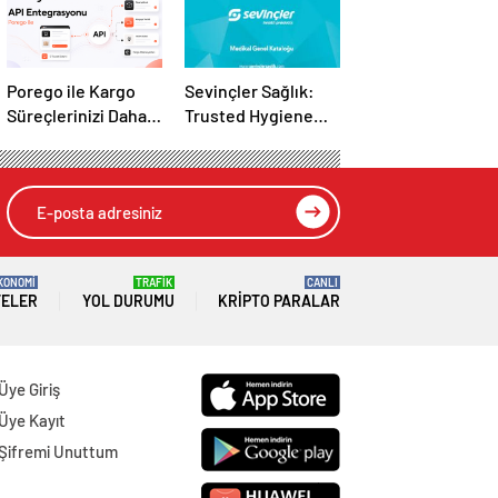
Porego ile Kargo
Sevinçler Sağlık:
Süreçlerinizi Daha
Trusted Hygiene
Kolay Yönetin
Product
Manufacturer in
Turkey
KONOMİ
TRAFİK
CANLI
TELER
YOL DURUMU
KRIPTO PARALAR
Üye Giriş
Üye Kayıt
Şifremi Unuttum