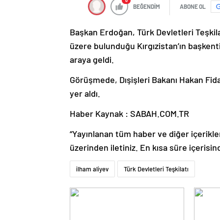
0
BEĞENDİM
ABONE OL
Başkan Erdoğan, Türk Devletleri Teşkila
üzere bulunduğu Kırgızistan’ın başkent
araya geldi.
Görüşmede, Dışişleri Bakanı Hakan Fid
yer aldı.
Haber Kaynak : SABAH.COM.TR
“Yayınlanan tüm haber ve diğer içerikler i
üzerinden iletiniz. En kısa süre içerisin
ilham aliyev
Türk Devletleri Teşkilatı