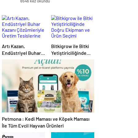
6546 kez okundu
Artı Kazan,
Bitkigrow ile Bitki
Endüstriyel Buhar
Yetiştiriciliğinde
Kazanı
Doğru Ekipman ve
Çözümleriyle
Ürün Seçimi
Üretim Tesislerine
Verimli Sistemler
Sunuyor
Petmona : Kedi Maması ve Köpek Maması
İle Tüm Evcil Hayvan Ürünleri