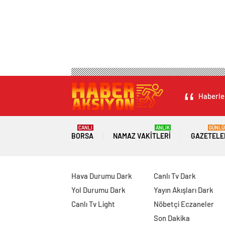
Haberler
CANLI
ANLIK
GÜNLÜ
BORSA
NAMAZ VAKITLERI
GAZETELE
Hava Durumu Dark
Canlı Tv Dark
Yol Durumu Dark
Yayın Akışları Dark
Canlı Tv Light
Nöbetçi Eczaneler
Son Dakika