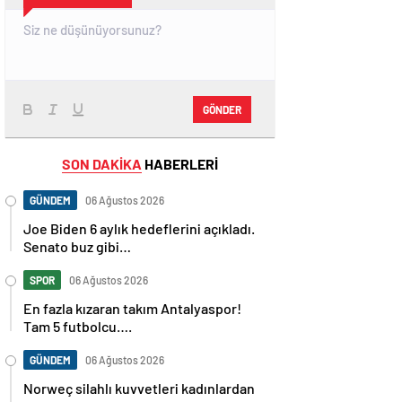
GÖNDER
SON DAKİKA
HABERLERİ
GÜNDEM
06 Ağustos 2026
Joe Biden 6 aylık hedeflerini açıkladı.
Senato buz gibi…
SPOR
06 Ağustos 2026
En fazla kızaran takım Antalyaspor!
Tam 5 futbolcu….
GÜNDEM
06 Ağustos 2026
Norweç silahlı kuvvetleri kadınlardan