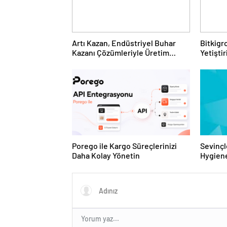
Artı Kazan, Endüstriyel Buhar
Bitkigro
Kazanı Çözümleriyle Üretim
Yetişti
Tesislerine Verimli Sistemler
ve Ürün
Sunuyor
Porego ile Kargo Süreçlerinizi
Sevinçl
Daha Kolay Yönetin
Hygiene
Turkey