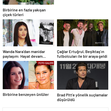
Birbirine en fazla yakışan
çiçek türleri
Wanda Nara’dan manidar
Çağlar Ertuğrul, Beşiktaş’ın
paylaşım: Hayat devam
futbolcuları ile bir araya geldi
ediyor ve bazen güçlü değilim
Birbirine benzeyen ünlüler
Brad Pitt’e yönelik suçlamalar
düşürüldü