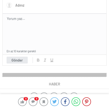
En az 10 karakter gerekli
Gönder
HABER
0
0
yangın algılama sistemleri
Kayseri çıkışlı Karadeniz Turu