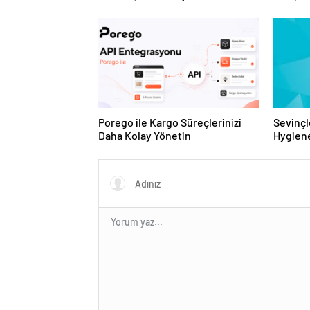
Tesislerine Verimli Sistemler
ve Ürün
Sunuyor
Porego ile Kargo Süreçlerinizi
Sevinçl
Daha Kolay Yönetin
Hygiene
Turkey