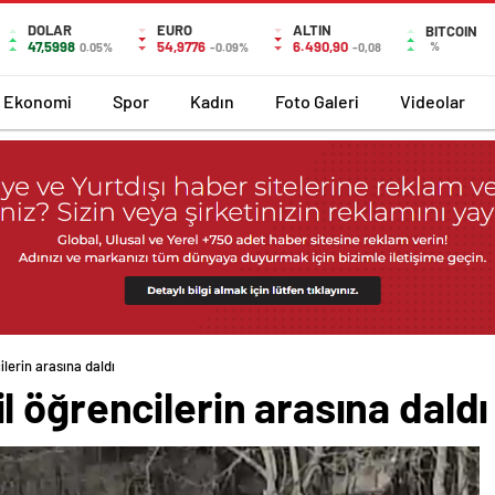
DOLAR
EURO
ALTIN
BITCOIN
47,5998
54,9776
6.490,90
%
0.05%
-0.09%
-0,08
Ekonomi
Spor
Kadın
Foto Galeri
Videolar
lerin arasına daldı
 öğrencilerin arasına daldı