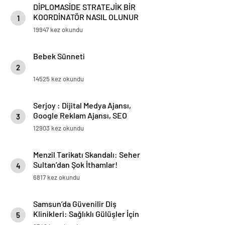
DİPLOMASİDE STRATEJİK BİR
KOORDİNATÖR NASIL OLUNUR
1
19947 kez okundu
Bebek Sünneti
2
14525 kez okundu
Serjoy : Dijital Medya Ajansı,
Google Reklam Ajansı, SEO
3
Ajansı ve Web Tasarım Ajansı
12903 kez okundu
Menzil Tarikatı Skandalı: Seher
Sultan’dan Şok İthamlar!
4
6817 kez okundu
Samsun’da Güvenilir Diş
Klinikleri: Sağlıklı Gülüşler İçin
5
En İyi Seçenekler