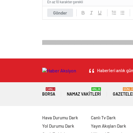
En az 10 karakter gerekli
Gönder
Haberleri anlık gün
CANLI
ANLIK
GÜNLÜ
BORSA
NAMAZ VAKITLERI
GAZETELE
Hava Durumu Dark
Canlı Tv Dark
Yol Durumu Dark
Yayın Akışları Dark