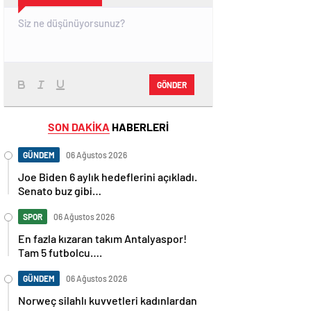
GÖNDER
SON DAKİKA
HABERLERİ
GÜNDEM
06 Ağustos 2026
Joe Biden 6 aylık hedeflerini açıkladı.
Senato buz gibi…
SPOR
06 Ağustos 2026
En fazla kızaran takım Antalyaspor!
Tam 5 futbolcu….
GÜNDEM
06 Ağustos 2026
Norweç silahlı kuvvetleri kadınlardan