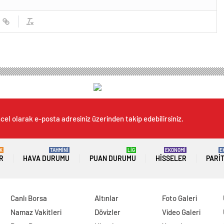
cel olarak e-posta adresiniz üzerinden takip edebilirsiniz.
K
TAHMİNİ
LİG
EKONOMİ
E
R
HAVA DURUMU
PUAN DURUMU
HISSELER
PARI
Canlı Borsa
Altınlar
Foto Galeri
Namaz Vakitleri
Dövizler
Video Galeri