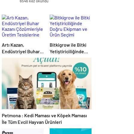
6546 kez okundu
Artı Kazan,
Bitkigrow ile Bitki
Endüstriyel Buhar
Yetiştiriciliğinde
Kazanı
Doğru Ekipman ve
Çözümleriyle
Ürün Seçimi
Üretim Tesislerine
Verimli Sistemler
Sunuyor
Petmona : Kedi Maması ve Köpek Maması
İle Tüm Evcil Hayvan Ürünleri