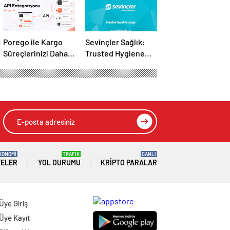
Porego ile Kargo
Sevinçler Sağlık:
Süreçlerinizi Daha
Trusted Hygiene
Kolay Yönetin
Product
Manufacturer in
Turkey
KONOMİ
TRAFİK
CANLI
TELER
YOL DURUMU
KRIPTO PARALAR
Üye Giriş
Üye Kayıt