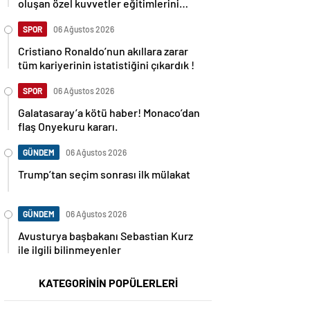
oluşan özel kuvvetler eğitimlerini
başlattı.
SPOR
06 Ağustos 2026
Cristiano Ronaldo’nun akıllara zarar
tüm kariyerinin istatistiğini çıkardık !
SPOR
06 Ağustos 2026
Galatasaray’a kötü haber! Monaco’dan
flaş Onyekuru kararı.
GÜNDEM
06 Ağustos 2026
Trump’tan seçim sonrası ilk mülakat
GÜNDEM
06 Ağustos 2026
Avusturya başbakanı Sebastian Kurz
ile ilgili bilinmeyenler
KATEGORİNİN POPÜLERLERİ