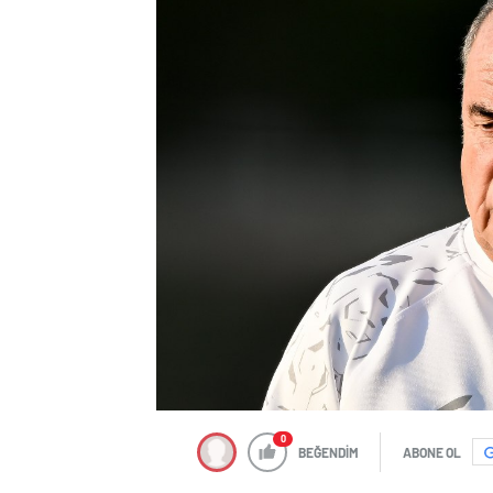
0
BEĞENDİM
ABONE OL