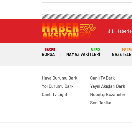
Haberler
CANLI
ANLIK
GÜNLÜ
BORSA
NAMAZ VAKITLERI
GAZETELE
Hava Durumu Dark
Canlı Tv Dark
Yol Durumu Dark
Yayın Akışları Dark
Canlı Tv Light
Nöbetçi Eczaneler
Son Dakika