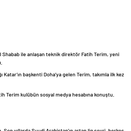
l Shabab ile anlaşan teknik direktör Fatih Terim, yeni
ı.
ı Katar’ın başkenti Doha’ya gelen Terim, takımla ilk kez
tih Terim kulübün sosyal medya hesabına konuştu.
on yıllarda Suudi Arabistan’ın artan lig seyri, herkes