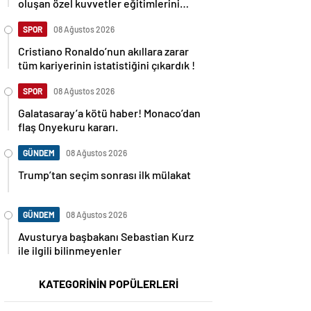
oluşan özel kuvvetler eğitimlerini
başlattı.
SPOR
08 Ağustos 2026
Cristiano Ronaldo’nun akıllara zarar
tüm kariyerinin istatistiğini çıkardık !
SPOR
08 Ağustos 2026
Galatasaray’a kötü haber! Monaco’dan
flaş Onyekuru kararı.
GÜNDEM
08 Ağustos 2026
Trump’tan seçim sonrası ilk mülakat
GÜNDEM
08 Ağustos 2026
Avusturya başbakanı Sebastian Kurz
ile ilgili bilinmeyenler
KATEGORİNİN POPÜLERLERİ