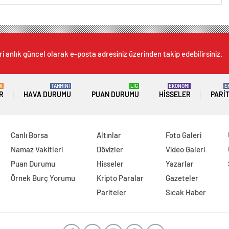
i anlık güncel olarak e-posta adresiniz üzerinden takip edebilirsiniz.
K
TAHMİNİ
LİG
EKONOMİ
E
R
HAVA DURUMU
PUAN DURUMU
HISSELER
PARI
Canlı Borsa
Altınlar
Foto Galeri
Namaz Vakitleri
Dövizler
Video Galeri
Puan Durumu
Hisseler
Yazarlar
Örnek Burç Yorumu
Kripto Paralar
Gazeteler
Pariteler
Sıcak Haber