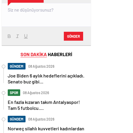
GÖNDER
SON DAKİKA
HABERLERİ
GÜNDEM
08 Ağustos 2026
Joe Biden 6 aylık hedeflerini açıkladı.
Senato buz gibi…
SPOR
08 Ağustos 2026
En fazla kızaran takım Antalyaspor!
Tam 5 futbolcu….
GÜNDEM
08 Ağustos 2026
Norweç silahlı kuvvetleri kadınlardan