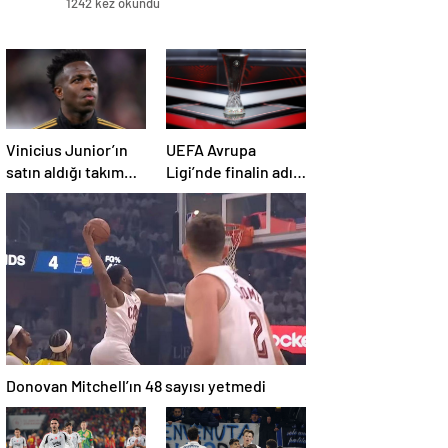
1242 kez okundu
(TÃ¼rkiye, UEFA Ã¼lke puanÄ±
sÄ±ralamasÄ±nda kaÃ§Ä±ncÄ±
sÄ±rada? 21 Åubat 2025
gÃ¼ncel UEFA Ã¼lke puanÄ±)
Vinicius Junior’ın
UEFA Avrupa
satın aldığı takım
Ligi’nde finalin adı
şaşırttı
belli oluyor
Donovan Mitchell’ın 48 sayısı yetmedi