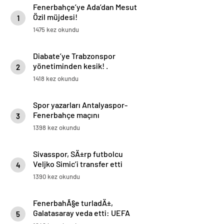
Fenerbahçe’ye Ada’dan Mesut
Özil müjdesi!
1
1475 kez okundu
Diabate’ye Trabzonspor
yönetiminden kesik! .
2
1418 kez okundu
Spor yazarları Antalyaspor-
Fenerbahçe maçını
3
değerlendirdi!
1398 kez okundu
Sivasspor, SÄ±rp futbolcu
Veljko Simic’i transfer etti
4
1390 kez okundu
FenerbahÃ§e turladÄ±,
Galatasaray veda etti: UEFA
5
Ã¼lke puanÄ± gÃ¼ncellendi