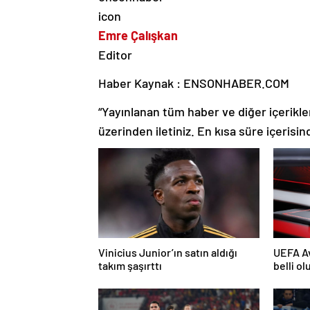
Emre Çalışkan
Editor
Haber Kaynak : ENSONHABER.COM
“Yayınlanan tüm haber ve diğer içerikler i
üzerinden iletiniz. En kısa süre içerisin
Vinicius Junior’ın satın aldığı
UEFA Av
takım şaşırttı
belli ol