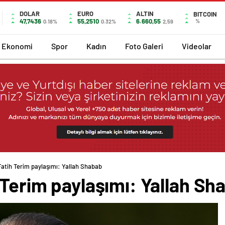
DOLAR
EURO
ALTIN
BITCOIN
47,7436
55,2510
6.660,55
%
0.18%
0.32%
2,59
Ekonomi
Spor
Kadın
Foto Galeri
Videolar
Fatih Terim paylaşımı: Yallah Shabab
 Terim paylaşımı: Yallah Sh