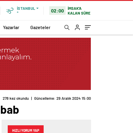
İMSAK'A
İSTANBUL
02:00
KALAN SÜRE
°
Yazarlar
Gazeteler
278 kez okundu
|
Güncelleme: 29 Aralık 2024 15:00
abab
HIZLI YORUM YAP