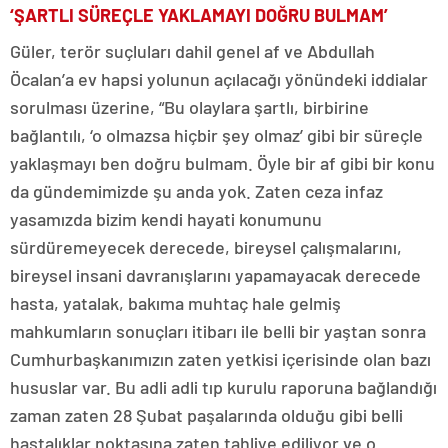
‘ŞARTLI SÜREÇLE YAKLAMAYI DOĞRU BULMAM’
Güler, terör suçluları dahil genel af ve Abdullah
Öcalan’a ev hapsi yolunun açılacağı yönündeki iddialar
sorulması üzerine, “Bu olaylara şartlı, birbirine
bağlantılı, ‘o olmazsa hiçbir şey olmaz’ gibi bir süreçle
yaklaşmayı ben doğru bulmam. Öyle bir af gibi bir konu
da gündemimizde şu anda yok. Zaten ceza infaz
yasamızda bizim kendi hayati konumunu
sürdüremeyecek derecede, bireysel çalışmalarını,
bireysel insani davranışlarını yapamayacak derecede
hasta, yatalak, bakıma muhtaç hale gelmiş
mahkumların sonuçları itibarı ile belli bir yaştan sonra
Cumhurbaşkanımızın zaten yetkisi içerisinde olan bazı
hususlar var. Bu adli adli tıp kurulu raporuna bağlandığı
zaman zaten 28 Şubat paşalarında olduğu gibi belli
hastalıklar noktasına zaten tahliye ediliyor ve o