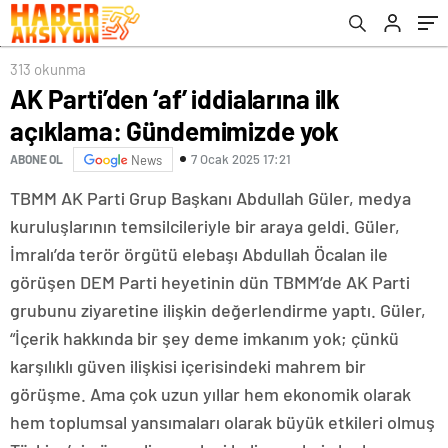
313 okunma
AK Parti’den ‘af’ iddialarına ilk
açıklama: Gündemimizde yok
7 Ocak 2025 17:21
ABONE OL
News
TBMM AK Parti Grup Başkanı Abdullah Güler, medya
kuruluşlarının temsilcileriyle bir araya geldi. Güler,
İmralı’da terör örgütü elebaşı Abdullah Öcalan ile
görüşen DEM Parti heyetinin dün TBMM’de AK Parti
grubunu ziyaretine ilişkin değerlendirme yaptı. Güler,
“İçerik hakkında bir şey deme imkanım yok; çünkü
karşılıklı güven ilişkisi içerisindeki mahrem bir
görüşme. Ama çok uzun yıllar hem ekonomik olarak
hem toplumsal yansımaları olarak büyük etkileri olmuş