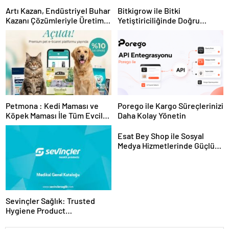
Artı Kazan, Endüstriyel Buhar
Bitkigrow ile Bitki
Kazanı Çözümleriyle Üretim
Yetiştiriciliğinde Doğru
Tesislerine Verimli Sistemler
Ekipman ve Ürün Seçimi
Sunuyor
Petmona : Kedi Maması ve
Porego ile Kargo Süreçlerinizi
Köpek Maması İle Tüm Evcil
Daha Kolay Yönetin
Hayvan Ürünleri
Esat Bey Shop ile Sosyal
Medya Hizmetlerinde Güçlü
Panel Deneyimi
Sevinçler Sağlık: Trusted
Hygiene Product
Manufacturer in Turkey