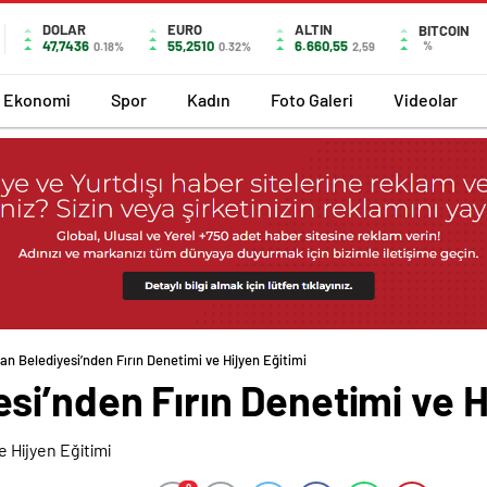
DOLAR
EURO
ALTIN
BITCOIN
47,7436
55,2510
6.660,55
%
0.18%
0.32%
2,59
Ekonomi
Spor
Kadın
Foto Galeri
Videolar
n Belediyesi’nden Fırın Denetimi ve Hijyen Eğitimi
i’nden Fırın Denetimi ve H