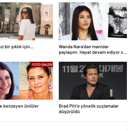
z bir şıklık için…
Wanda Nara’dan manidar
paylaşım: Hayat devam ediyor ve
bazen güçlü değilim
ne benzeyen ünlüler
Brad Pitt’e yönelik suçlamalar
düşürüldü