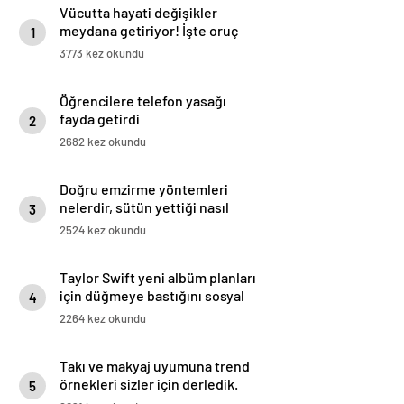
Vücutta hayati değişikler
meydana getiriyor! İşte oruç
1
tutmanın 8 faydası
3773 kez okundu
Öğrencilere telefon yasağı
fayda getirdi
2
2682 kez okundu
Doğru emzirme yöntemleri
nelerdir, sütün yettiği nasıl
3
anlaşılır?
2524 kez okundu
Taylor Swift yeni albüm planları
için düğmeye bastığını sosyal
4
medyadan duyurdu!
2264 kez okundu
Takı ve makyaj uyumuna trend
örnekleri sizler için derledik.
5