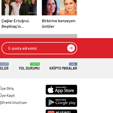
Çağlar Ertuğrul,
Birbirine benzeyen
Beşiktaş’ın
ünlüler
futbolcuları ile bir
araya geldi
KONOMİ
TRAFİK
CANLI
TELER
YOL DURUMU
KRIPTO PARALAR
Üye Giriş
Üye Kayıt
Şifremi Unuttum