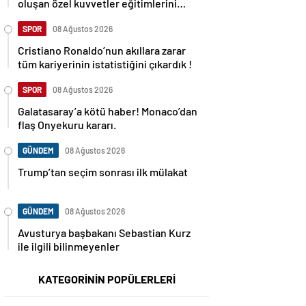
oluşan özel kuvvetler eğitimlerini
başlattı.
SPOR
08 Ağustos 2026
Cristiano Ronaldo’nun akıllara zarar
tüm kariyerinin istatistiğini çıkardık !
SPOR
08 Ağustos 2026
Galatasaray’a kötü haber! Monaco’dan
flaş Onyekuru kararı.
GÜNDEM
08 Ağustos 2026
Trump’tan seçim sonrası ilk mülakat
GÜNDEM
08 Ağustos 2026
Avusturya başbakanı Sebastian Kurz
ile ilgili bilinmeyenler
KATEGORİNİN POPÜLERLERİ