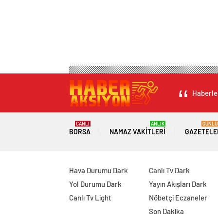
Haberler
CANLI
ANLIK
GÜNLÜ
BORSA
NAMAZ VAKITLERI
GAZETELE
Hava Durumu Dark
Canlı Tv Dark
Yol Durumu Dark
Yayın Akışları Dark
Canlı Tv Light
Nöbetçi Eczaneler
Son Dakika