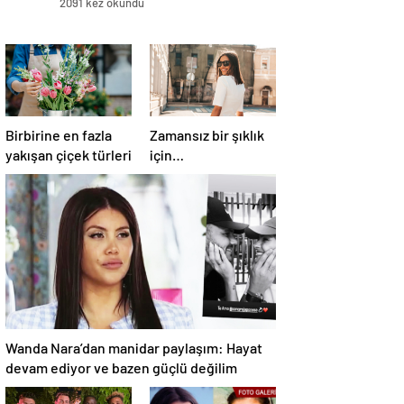
2091 kez okundu
Birbirine en fazla
Zamansız bir şıklık
yakışan çiçek türleri
için…
Wanda Nara’dan manidar paylaşım: Hayat
devam ediyor ve bazen güçlü değilim