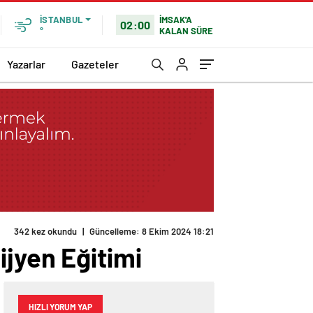
İMSAK'A
İSTANBUL
02:00
KALAN SÜRE
°
Yazarlar
Gazeteler
342 kez okundu
|
Güncelleme: 8 Ekim 2024 18:21
ijyen Eğitimi
HIZLI YORUM YAP