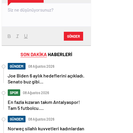
GÖNDER
SON DAKİKA
HABERLERİ
GÜNDEM
08 Ağustos 2026
Joe Biden 6 aylık hedeflerini açıkladı.
Senato buz gibi…
SPOR
08 Ağustos 2026
En fazla kızaran takım Antalyaspor!
Tam 5 futbolcu….
GÜNDEM
08 Ağustos 2026
Norweç silahlı kuvvetleri kadınlardan