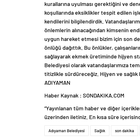
kurallarına uyulması gerektiğini ve dene
koşullarında eksiklikler tespit edilen i
kendilerini bilgilendirdik. Vatandaşlar
önlemlerin alınacağından kimsenin endişe
uygun hareket etmesi bizim için son d
önlüğü dağıttık. Bu önlükler, çalışanları
sağlayarak ekmek üretiminde hijyen st
Belediyesi olarak vatandaşlarımıza temi
titizlikle sürdüreceğiz. Hijyen ve sağlı
ADIYAMAN
Haber Kaynak : SONDAKIKA.COM
“Yayınlanan tüm haber ve diğer içerikler i
üzerinden iletiniz. En kısa süre içerisin
Adıyaman Belediyesi
Sağlık
son dakika