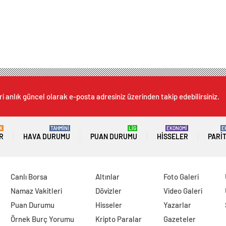
i anlık güncel olarak e-posta adresiniz üzerinden takip edebilirsiniz.
K
TAHMİNİ
LİG
EKONOMİ
E
R
HAVA DURUMU
PUAN DURUMU
HISSELER
PARI
Canlı Borsa
Altınlar
Foto Galeri
Namaz Vakitleri
Dövizler
Video Galeri
Puan Durumu
Hisseler
Yazarlar
Örnek Burç Yorumu
Kripto Paralar
Gazeteler