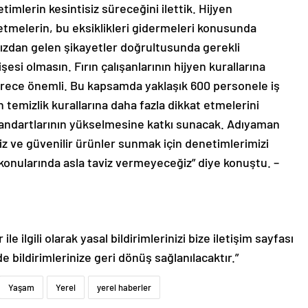
timlerin kesintisiz süreceğini ilettik. Hijyen
şletmelerin, bu eksiklikleri gidermeleri konusunda
ımızdan gelen şikayetler doğrultusunda gerekli
si olmasın. Fırın çalışanlarının hijyen kurallarına
erece önemli. Bu kapsamda yaklaşık 600 personele iş
n temizlik kurallarına daha fazla dikkat etmelerini
andartlarının yükselmesine katkı sunacak. Adıyaman
z ve güvenilir ürünler sunmak için denetimlerimizi
k konularında asla taviz vermeyeceğiz” diye konuştu. –
le ilgili olarak yasal bildirimlerinizi bize iletişim sayfası
de bildirimlerinize geri dönüş sağlanılacaktır.”
Yaşam
Yerel
yerel haberler