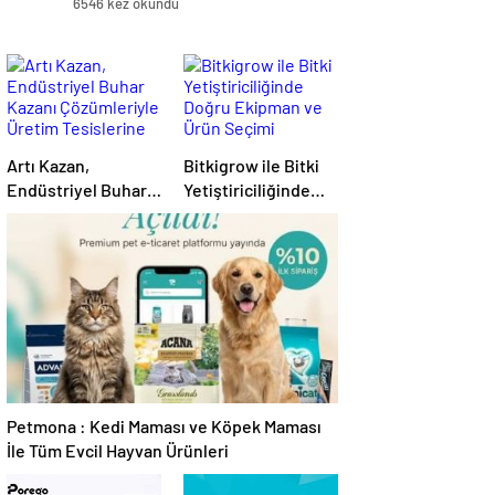
6546 kez okundu
Artı Kazan,
Bitkigrow ile Bitki
Endüstriyel Buhar
Yetiştiriciliğinde
Kazanı
Doğru Ekipman ve
Çözümleriyle
Ürün Seçimi
Üretim Tesislerine
Verimli Sistemler
Sunuyor
Petmona : Kedi Maması ve Köpek Maması
İle Tüm Evcil Hayvan Ürünleri