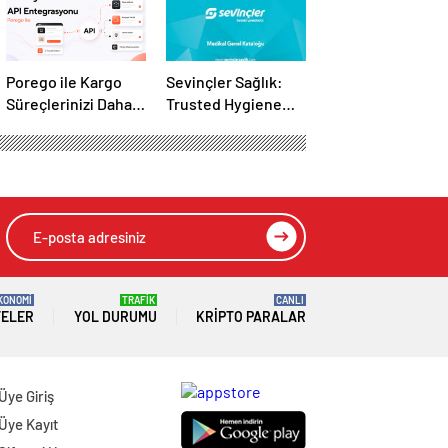
Porego ile Kargo
Sevinçler Sağlık:
Süreçlerinizi Daha
Trusted Hygiene
Kolay Yönetin
Product
Manufacturer in
Turkey
KONOMİ
TRAFİK
CANLI
TELER
YOL DURUMU
KRIPTO PARALAR
Üye Giriş
Üye Kayıt