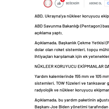
0
BEĞENDİM
ABONE OL
ABD, Ukrayna’ya nükleer koruyucu ekipma
ABD Savunma Bakanlığı (Pentagon) bası
açıklama yaptı.
Açıklamada, Başkanlık Çekme Yetkisi (
dolar olan roket sistemleri, topçu mühi
ihtiyaçları karşılamak için ek yetenekler
NÜKLEER KORUYUCU EKİPMANLAR DA
Yardım kalemlerinde 155 mm ve 105 mm
sistemleri, TOW füzeleri ve tanksavar gi
radyolojik ve nükleer koruyucu ekipmanl
Açıklamada, bu yardım paketinin ağus
Başkanı Joe Biden yönetimi tarafından s