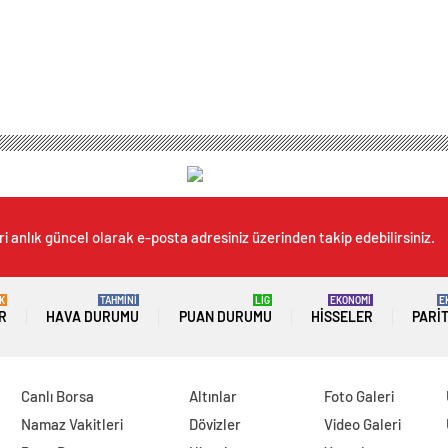
i anlık güncel olarak e-posta adresiniz üzerinden takip edebilirsiniz.
K
TAHMİNİ
LİG
EKONOMİ
E
R
HAVA DURUMU
PUAN DURUMU
HISSELER
PARI
Canlı Borsa
Altınlar
Foto Galeri
Namaz Vakitleri
Dövizler
Video Galeri