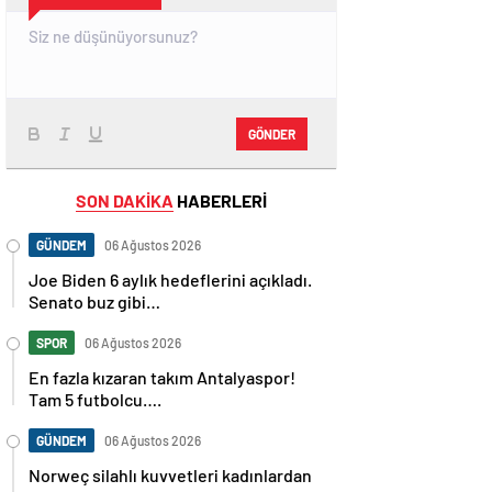
GÖNDER
SON DAKİKA
HABERLERİ
GÜNDEM
06 Ağustos 2026
Joe Biden 6 aylık hedeflerini açıkladı.
Senato buz gibi…
SPOR
06 Ağustos 2026
En fazla kızaran takım Antalyaspor!
Tam 5 futbolcu….
GÜNDEM
06 Ağustos 2026
Norweç silahlı kuvvetleri kadınlardan