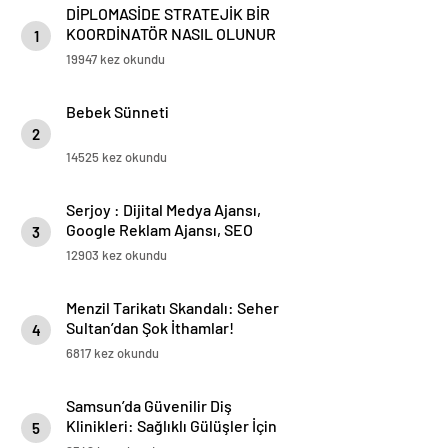
DİPLOMASİDE STRATEJİK BİR
KOORDİNATÖR NASIL OLUNUR
1
19947 kez okundu
Bebek Sünneti
2
14525 kez okundu
Serjoy : Dijital Medya Ajansı,
Google Reklam Ajansı, SEO
3
Ajansı ve Web Tasarım Ajansı
12903 kez okundu
Menzil Tarikatı Skandalı: Seher
Sultan’dan Şok İthamlar!
4
6817 kez okundu
Samsun’da Güvenilir Diş
Klinikleri: Sağlıklı Gülüşler İçin
5
En İyi Seçenekler