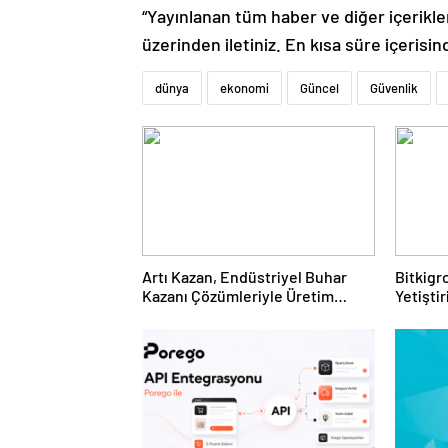
“Yayınlanan tüm haber ve diğer içerikler i
üzerinden iletiniz. En kısa süre içerisin
dünya
ekonomi
Güncel
Güvenlik
Artı Kazan, Endüstriyel Buhar
Bitkigro
Kazanı Çözümleriyle Üretim
Yetişti
Tesislerine Verimli Sistemler
ve Ürün
Sunuyor