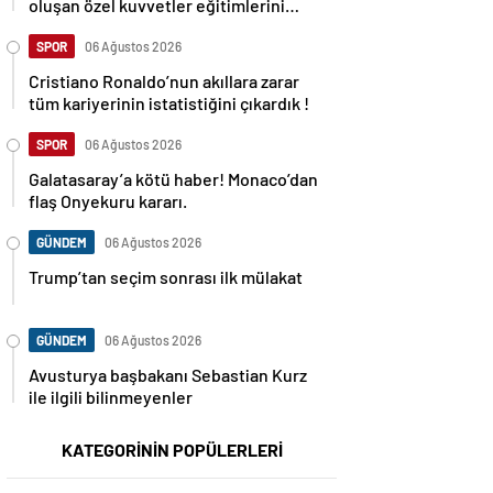
oluşan özel kuvvetler eğitimlerini
başlattı.
SPOR
06 Ağustos 2026
Cristiano Ronaldo’nun akıllara zarar
tüm kariyerinin istatistiğini çıkardık !
SPOR
06 Ağustos 2026
Galatasaray’a kötü haber! Monaco’dan
flaş Onyekuru kararı.
GÜNDEM
06 Ağustos 2026
Trump’tan seçim sonrası ilk mülakat
GÜNDEM
06 Ağustos 2026
Avusturya başbakanı Sebastian Kurz
ile ilgili bilinmeyenler
KATEGORİNİN POPÜLERLERİ