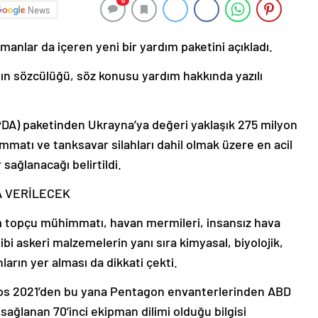
0
News
nlar da içeren yeni bir yardım paketini açıkladı.
n sözcülüğü, söz konusu yardım hakkında yazılı
PDA) paketinden Ukrayna’ya değeri yaklaşık 275 milyon
mmatı ve tanksavar silahları dahil olmak üzere en acil
 sağlanacağı belirtildi.
 VERİLECEK
 topçu mühimmatı, havan mermileri, insansız hava
bi askeri malzemelerin yanı sıra kimyasal, biyolojik,
arın yer alması da dikkati çekti.
tos 2021’den bu yana Pentagon envanterlerinden ABD
ağlanan 70’inci ekipman dilimi olduğu bilgisi