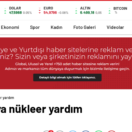
DOLAR
EURO
ALTIN
BITCOIN
47,5968
54,9796
6.499,18
%
0.05%
-0.08%
0,05
Ekonomi
Spor
Kadın
Foto Galeri
Videolar
r yardım
a nükleer yardım