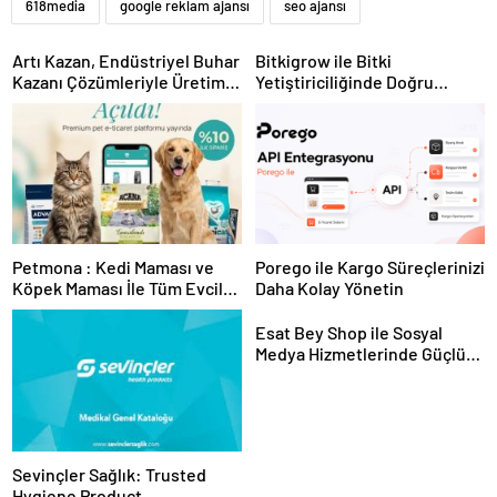
618media
google reklam ajansı
seo ajansı
Artı Kazan, Endüstriyel Buhar
Bitkigrow ile Bitki
Kazanı Çözümleriyle Üretim
Yetiştiriciliğinde Doğru
Tesislerine Verimli Sistemler
Ekipman ve Ürün Seçimi
Sunuyor
Petmona : Kedi Maması ve
Porego ile Kargo Süreçlerinizi
Köpek Maması İle Tüm Evcil
Daha Kolay Yönetin
Hayvan Ürünleri
Esat Bey Shop ile Sosyal
Medya Hizmetlerinde Güçlü
Panel Deneyimi
Sevinçler Sağlık: Trusted
Hygiene Product