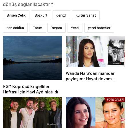
dönüş sağlanılacaktır.”
Birsen Çelik
Bozkurt
denizli
Kültür Sanat
son dakika
Tarım
Yaşam
Yerel
yerel haberler
Wanda Nara’dan manidar
paylaşım: Hayat devam
ediyor ve bazen güçlü değilim
FSM Köprüsü Engelliler
Haftası İçin Mavi Aydınlatıldı